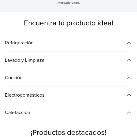
mercado pago.
Encuentra tu producto ideal
Refrigeración
Lavado y Limpieza
Cocción
Refrigerador
Refrigerador
Congelador/
Electrodomésticos
Bottom Freezer
Freezer
Lavadora
Centrífuga
Calefacción
Cocina
Microondas
Campana
¡Productos destacados!