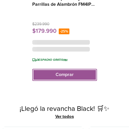
Parrillas de Alambrón FM4IP
Negra
$
239
.
990
$
179
.
990
-
25%
DESPACHO GRATIS
RM
Comprar
¡Llegó la revancha Black! 🛒✨
Ver todos