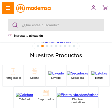
¿Qué estás buscando?
Ingresa tu ubicación
Términos más buscados
1
.
cocina 4 platos
Nuestros Productos
2
.
lavadora
3
.
refrigerador
Refrigerador
Cocina
Lavado
Secadora
Estufa
4
.
secadora
5
.
cocina 5 platos
Calefont
Empotrados
Electro-
domésticos