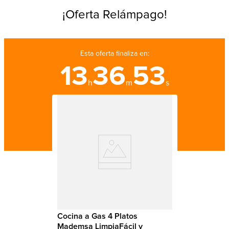
¡Oferta Relámpago!
Esta oferta finaliza en:
13
36
52
h
m
s
Cocina a Gas 4 Platos
Mademsa LimpiaFácil y