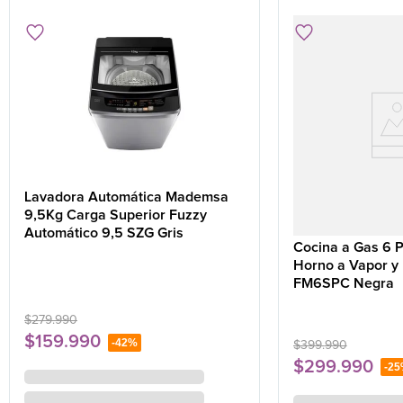
Lavadora Automática Mademsa
9,5Kg Carga Superior Fuzzy
Automático 9,5 SZG Gris
Cocina a Gas 6 
Horno a Vapor y P
FM6SPC Negra
$
279
.
990
$
159
.
990
-
42%
$
399
.
990
$
299
.
990
-
25