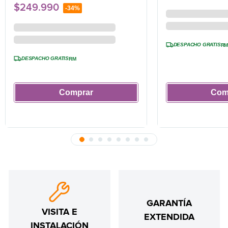
$
249
.
990
-
34%
DESPACHO GRATIS
R
DESPACHO GRATIS
RM
Comprar
Com
GARANTÍA
VISITA E
EXTENDIDA
INSTALACIÓN