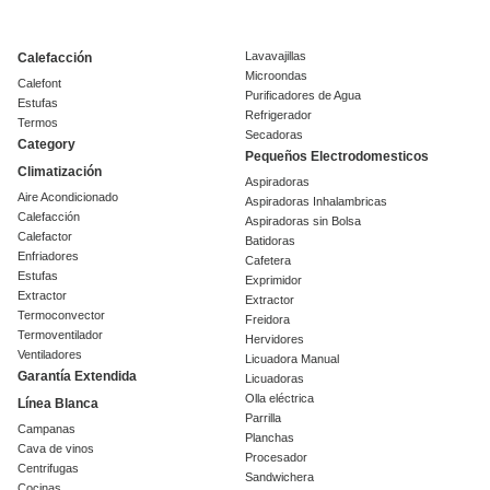
Lavavajillas
Calefacción
Microondas
Calefont
Purificadores de Agua
Estufas
Refrigerador
Termos
Secadoras
Category
Pequeños Electrodomesticos
Climatización
Aspiradoras
Aire Acondicionado
Aspiradoras Inhalambricas
Calefacción
Aspiradoras sin Bolsa
Calefactor
Batidoras
Enfriadores
Cafetera
Estufas
Exprimidor
Extractor
Extractor
Termoconvector
Freidora
Termoventilador
Hervidores
Ventiladores
Licuadora Manual
Garantía Extendida
Licuadoras
Olla eléctrica
Línea Blanca
Parrilla
Campanas
Planchas
Cava de vinos
Procesador
Centrifugas
Sandwichera
Cocinas