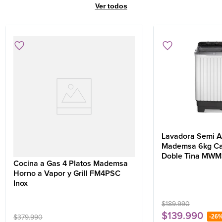
Ver todos
Refrigerador No
Refrigerador Frio
Frigobar
Hervidor
Licuadora
Freidora de Aire
Frost
Directo
Secadora
Lavavajilla
Estufa
Termo
Encimera
Horno
Plancha
Olla Eléctrica
Cafetera
Calefont
Lavadora Semi A
Mademsa 6kg Ca
Doble Tina MWM
Cocina a Gas 4 Platos Mademsa
Horno a Vapor y Grill FM4PSC
Inox
$
189
.
990
$
139
.
990
-
26
$
379
.
990