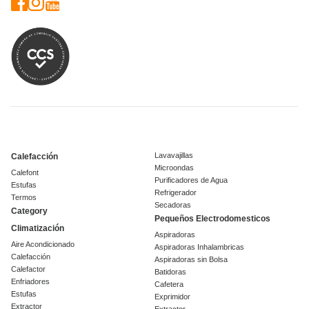
Lavavajillas
Calefacción
Microondas
Calefont
Purificadores de Agua
Estufas
Refrigerador
Termos
Secadoras
Category
Pequeños Electrodomesticos
Climatización
Aspiradoras
Aire Acondicionado
Aspiradoras Inhalambricas
Calefacción
Aspiradoras sin Bolsa
Calefactor
Batidoras
Enfriadores
Cafetera
Estufas
Exprimidor
Extractor