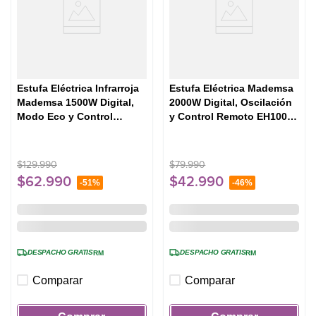
Estufa Eléctrica Infrarroja
Estufa Eléctrica Mademsa
Mademsa 1500W Digital,
2000W Digital, Oscilación
Modo Eco y Control
y Control Remoto EH100
Remoto INF10 Negra
Negra
$
129
.
990
$
79
.
990
$
62
.
990
$
42
.
990
-
51%
-
46%
DESPACHO GRATIS
DESPACHO GRATIS
RM
RM
Comparar
Comparar