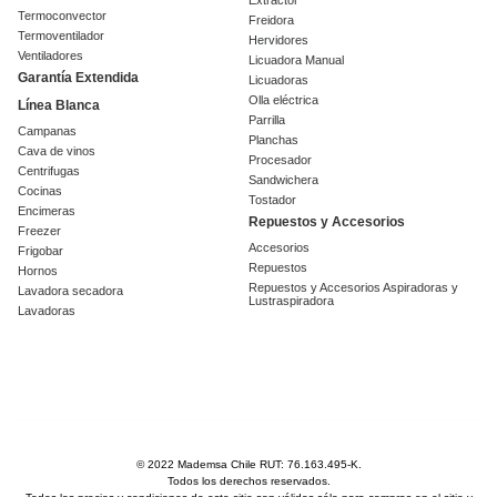
Extractor
Termoconvector
Freidora
Termoventilador
Hervidores
Ventiladores
Licuadora Manual
Garantía Extendida
Licuadoras
Olla eléctrica
Línea Blanca
Parrilla
Campanas
Planchas
Cava de vinos
Procesador
Centrifugas
Sandwichera
Cocinas
Tostador
Encimeras
Repuestos y Accesorios
Freezer
Accesorios
Frigobar
Repuestos
Hornos
Repuestos y Accesorios Aspiradoras y
Lavadora secadora
Lustraspiradora
Lavadoras
© 2022 Mademsa Chile RUT: 76.163.495-K.
Todos los derechos reservados.