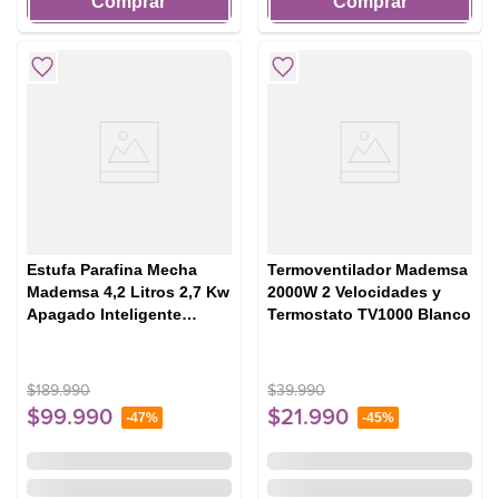
Comprar
Comprar
Estufa Parafina Mecha
Termoventilador Mademsa
Mademsa 4,2 Litros 2,7 Kw
2000W 2 Velocidades y
Apagado Inteligente
Termostato TV1000 Blanco
Fiamma Pro
$
189
.
990
$
39
.
990
$
99
.
990
$
21
.
990
-
47%
-
45%