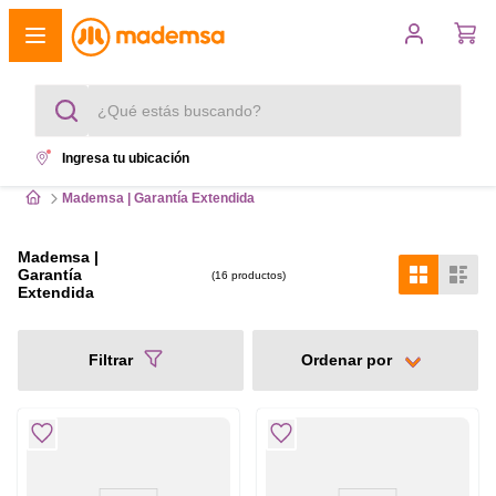
¿Qué estás buscando?
Ingresa tu ubicación
Términos más buscados
Mademsa | Garantía Extendida
1
.
cocina 4 platos
Mademsa |
Garantía
2
.
16
productos
lavadora
Extendida
3
.
refrigerador
Filtrar
4
.
secadora
5
.
cocina 5 platos