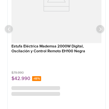
Estufa Eléctrica Mademsa 2000W Digital,
Oscilación y Control Remoto EH100 Negra
$
79
.
990
$
42
.
990
-
46%