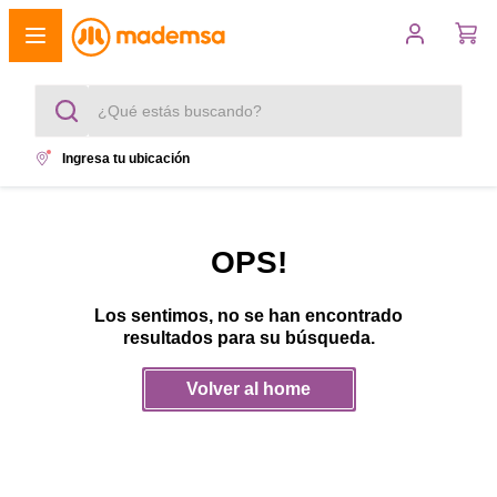
¿Qué estás buscando?
Ingresa tu ubicación
Términos más buscados
1
.
cocina 4 platos
OPS!
2
.
lavadora
Los sentimos, no se han encontrado
3
.
refrigerador
resultados para su búsqueda.
4
.
secadora
Volver al home
5
.
cocina 5 platos