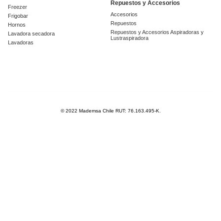
Repuestos y Accesorios
Freezer
Accesorios
Frigobar
Repuestos
Hornos
Repuestos y Accesorios Aspiradoras y
Lavadora secadora
Lustraspiradora
Lavadoras
© 2022 Mademsa Chile RUT: 76.163.495-K.
Todos los derechos reservados.
Todos los precios y condiciones de este sitio son válidos sólo para compras en el sitio y
en Chile. Destacamos que los precios previstos en el sitio prevalecen a los demás
anunciados en otros medios de comunicación y/o sitios de búsquedas. El precio válido es
el que se informa en el carro de compras.