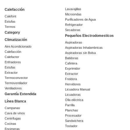
Lavavajillas
Calefacción
Microondas
Calefont
Purificadores de Agua
Estufas
Refrigerador
Termos
Secadoras
Category
Pequeños Electrodomesticos
Climatización
Aspiradoras
Aire Acondicionado
Aspiradoras Inhalambricas
Calefacción
Aspiradoras sin Bolsa
Calefactor
Batidoras
Enfriadores
Cafetera
Estufas
Exprimidor
Extractor
Extractor
Termoconvector
Freidora
Termoventilador
Hervidores
Ventiladores
Licuadora Manual
Garantía Extendida
Licuadoras
Olla eléctrica
Línea Blanca
Parrilla
Campanas
Planchas
Cava de vinos
Procesador
Centrifugas
Sandwichera
Cocinas
Tostador
Encimeras