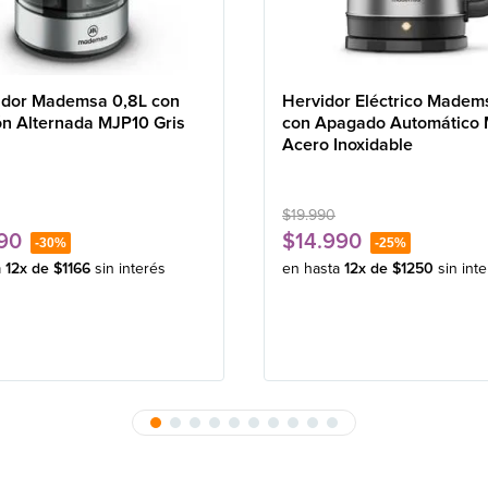
idor Mademsa 0,8L con
Hervidor Eléctrico Madem
ón Alternada MJP10 Gris
con Apagado Automático
Acero Inoxidable
$
19
.
990
90
$
14
.
990
-
30%
-
25%
a
12
x de
$
1166
sin interés
en hasta
12
x de
$
1250
sin int