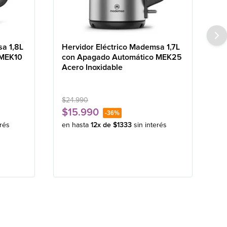
sa 1,8L
Hervidor Eléctrico Mademsa 1,7L
 MEK10
con Apagado Automático MEK25
Acero Inoxidable
$
24
.
990
$
15
.
990
-
36%
erés
en hasta
12
x de
$
1333
sin interés