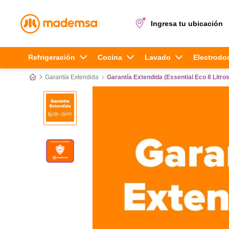
Ingresa tu ubicación
Términos más buscados
Refrigeración
Cocina
Lavado
Electrodo
Garantía Extendida
Garantía Extendida (Essential Eco 8 Litros
1
.
cocina 4 platos
2
.
lavadora
3
.
refrigerador
4
.
secadora
5
.
cocina 5 platos