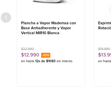
Plancha a Vapor Mademsa con
Exprim
Base Antiadherente y Vapor
Rotaci
Vertical MIR10 Blanca
$
22
.
990
$
19
.
990
$
12
.
990
$
13
.
9
-
43%
en hasta
12
x de
$
1083
sin interés
en hast