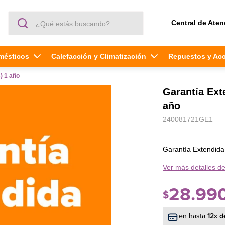
¿Qué estás buscando?
Central de Aten
mésticos
Calefacción y Climatización
Repuestos y Ac
) 1 año
Garantía Exte
año
240081721GE1
Garantía Extendida 
Ver más detalles de
28
.
99
$
en hasta
12
x d