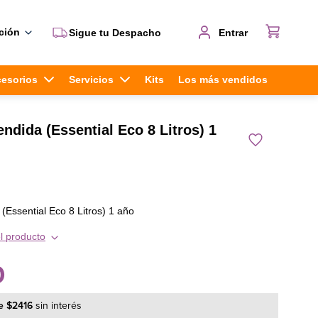
ción
Sigue tu Despacho
Entrar
cesorios
Servicios
Kits
Los más vendidos
ndida (Essential Eco 8 Litros) 1
(Essential Eco 8 Litros) 1 año
l producto
0
e
$
2416
sin interés