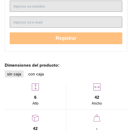
19,5 SZG EFFICACE 19,5 BZG MADEMSA 20 SZG
EVOLUZIONE 10 BX EVOLUZIONE 11 BX EVOLUZIONE 11 SX
EVOLUZIONE 9 BX EVOLUZIONE 9 SX
Registrar
Dimensiones del producto:
sin caja
con caja
6
42
Alto
Ancho
42
-