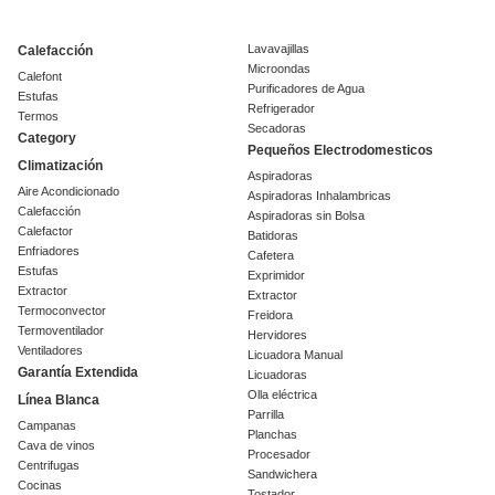
Lavavajillas
Calefacción
Microondas
Calefont
Purificadores de Agua
Estufas
Refrigerador
Termos
Secadoras
Category
Pequeños Electrodomesticos
Climatización
Aspiradoras
Aire Acondicionado
Aspiradoras Inhalambricas
Calefacción
Aspiradoras sin Bolsa
Calefactor
Batidoras
Enfriadores
Cafetera
Estufas
Exprimidor
Extractor
Extractor
Termoconvector
Freidora
Termoventilador
Hervidores
Ventiladores
Licuadora Manual
Garantía Extendida
Licuadoras
Olla eléctrica
Línea Blanca
Parrilla
Campanas
Planchas
Cava de vinos
Procesador
Centrifugas
Sandwichera
Cocinas
Tostador