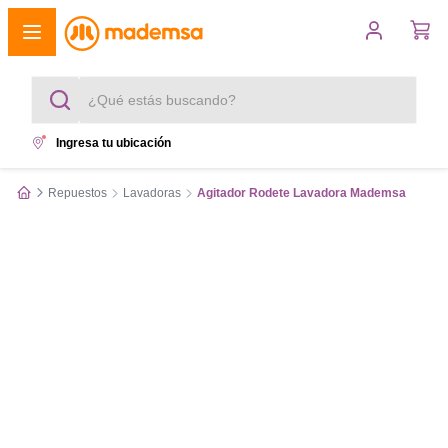
¿Qué estás buscando?
Ingresa tu ubicación
Términos más buscados
Repuestos
Lavadoras
Agitador Rodete Lavadora Mademsa
1
.
cocina 4 platos
2
.
lavadora
3
.
refrigerador
4
.
secadora
5
.
cocina 5 platos