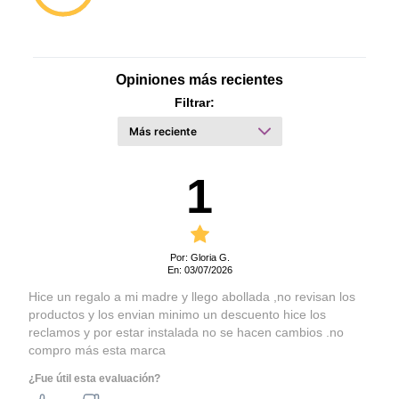
de Bloqueo de Gas:
Automáticamente corta el
gas si se apaga la llama.
Alto producto
85 cm
Opiniones más recientes
Ancho producto
49,6 cm
Filtrar:
Profundidad producto
56 cm
Peso producto (kilos)
32,2 Kg
1
Alto producto embalado
88,5 cm
Ancho producto embalado
51,4 cm
Profundidad producto
57,2 cm
embalado
Por: Gloria G.
En: 03/07/2026
Peso producto embalado
33,8 Kg
Hice un regalo a mi madre y llego abollada ,no revisan los
(kilos)
productos y los envian minimo un descuento hice los
reclamos y por estar instalada no se hacen cambios .no
Enchufe
No
compro más esta marca
Frecuencia (Hertz)
50 Hz
¿Fue útil esta evaluación?
Tensión (Voltaje)
220 V