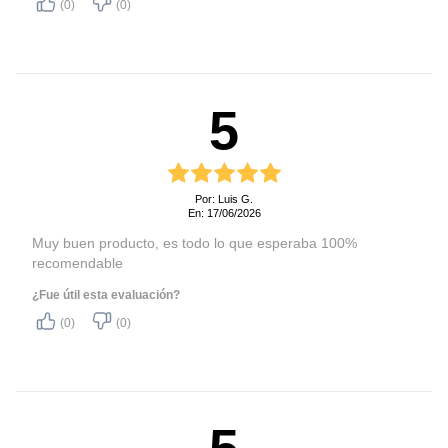
(0)
(0)
Indice de eficiencia
A
energética
Consumo energético (kW)
10,3 kW
Consumo GLP (gr/h)
750 gr/h
5
Licuado (GLP) / Natural
Tipo de gas
(GN)
Hecho en
China
Por: Luis G.
En: 17/06/2026
Certificado de seguridad
G-022-01-44771
Muy buen producto, es todo lo que esperaba 100%
Certificado de eficiencia
G-013-01-45045
recomendable
Garantía producto (legal +
¿Fue útil esta evaluación?
12 meses
voluntaria)
(0)
(0)
Duración del bien
15 años
Plazo soporte de
5 años
repuestos
Plazo de soporte técnico
15 años
5