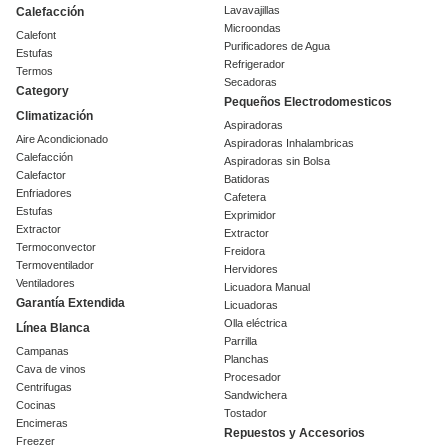
Lavavajillas
Calefacción
Microondas
Calefont
Purificadores de Agua
Estufas
Refrigerador
Termos
Secadoras
Category
Pequeños Electrodomesticos
Climatización
Aspiradoras
Aire Acondicionado
Aspiradoras Inhalambricas
Calefacción
Aspiradoras sin Bolsa
Calefactor
Batidoras
Enfriadores
Cafetera
Estufas
Exprimidor
Extractor
Extractor
Termoconvector
Freidora
Termoventilador
Hervidores
Ventiladores
Licuadora Manual
Garantía Extendida
Licuadoras
Olla eléctrica
Línea Blanca
Parrilla
Campanas
Planchas
Cava de vinos
Procesador
Centrifugas
Sandwichera
Cocinas
Tostador
Encimeras
Repuestos y Accesorios
Freezer