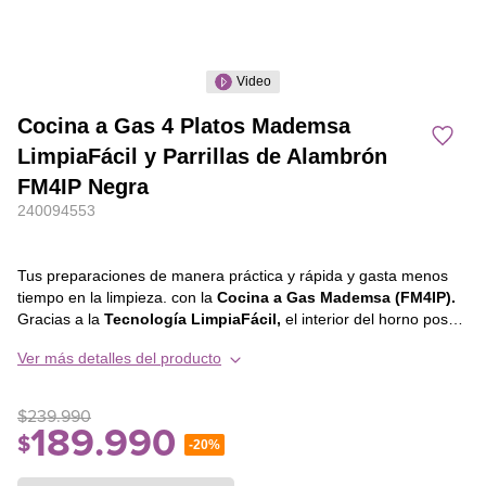
Video
Cocina a Gas 4 Platos Mademsa
LimpiaFácil y Parrillas de Alambrón
FM4IP Negra
240094553
Tus preparaciones de manera práctica y rápida y gasta menos
tiempo en la limpieza. con la
Cocina a Gas Mademsa (FM4IP).
Gracias a la
Tecnología LimpiaFácil,
el interior del horno posee
un revestimiento especial que evita que la suciedad se adhiera,
Ver más detalles del producto
facilitando la eliminación de grasa y restos de comida del interior
del horno.
$
239
.
990
Para hacer el momento de cocinar más agradable, las
Parrillas
189
.
990
$
-
20%
de Alambrón
dan mayor estabilidad para las ollas y sartenes, y
el revestimiento esmaltado también facilita la limpieza.