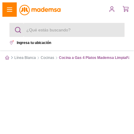
¿Qué estás buscando?
Ingresa tu ubicación
Términos más buscados
Línea Blanca
Cocinas
Cocina a Gas 4 Platos Mademsa LimpiaFácil
1
.
cocina 4 platos
2
.
lavadora
3
.
refrigerador
4
.
secadora
5
.
cocina 5 platos