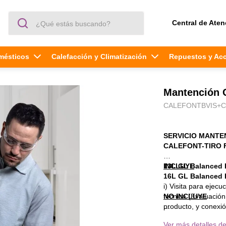
¿Qué estás buscando?
Central de Aten
mésticos
Calefacción y Climatización
Repuestos y Ac
Mantención C
CALEFONTBVIS+
SERVICIO MANT
CALEFONT-TIRO 
INCLUYE
13L GL Balanced 
16L GL Balanced 
i) Visita para ejecu
técnica (Evaluación
NO INCLUYE
producto, y conexió
eléctrica, de agua 
(i) Reemplazo, modi
Ver más detalles de