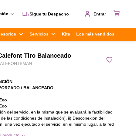
ción
Sigue tu Despacho
Entrar
cesorios
Servicios
Kits
Los más vendidos
alefont Tiro Balanceado
CALEFONTBMAN
ENCIÓN
FORZADO / BALANCEADO
Eco
Eco
ción del servicio, en la misma que se evaluará la factibilidad
 de las condiciones de instalación). ii) Desconexión del
n, una vez ejecutado el servicio, en el mismo lugar, a la red
y/o gas según corresponda, sin modificaciones de las
ficaciones o correcciones en las redes de servicios
l producto