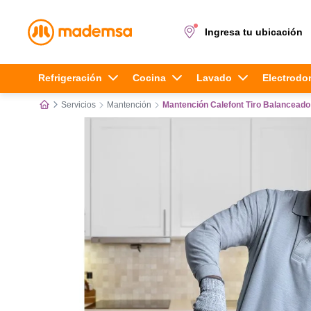
Ingresa tu ubicación
Términos más buscados
Refrigeración
Cocina
Lavado
Electrodo
Servicios
Mantención
Mantención Calefont Tiro Balanceado
1
.
cocina 4 platos
2
.
lavadora
3
.
refrigerador
4
.
secadora
5
.
cocina 5 platos