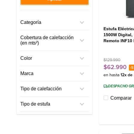
Categoría
Estufa Eléctri
Estufas
1500W Digital,
Cobertura de calefacción
Ventiladores
Remoto INF10 
(en mts²)
Termoventilador
Hasta 20 mts²
Enfriadores
Color
$
129
.
990
Hasta 25 mts²
$
62
.
990
-
5
Hasta 50 mts²
Negro
Marca
Hasta 70 mts²
en hasta
12
x de
Blanco
Hasta 100 mts²
Gris
Mademsa
DESPACHO GR
Tipo de calefacción
Hasta 110 mts²
Blanci
Comparar
Convección radiante
Tipo de estufa
Radiación / Convección
Eléctrica
Híbrida (eléctrica y
kerosene)