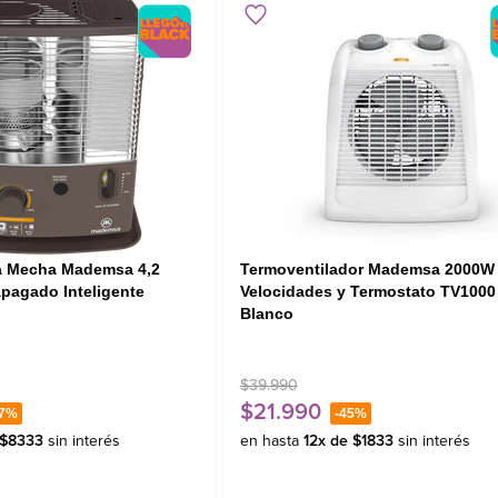
na Mecha Mademsa 4,2
Termoventilador Mademsa 2000W
Apagado Inteligente
Velocidades y Termostato TV1000
Blanco
$
39
.
990
$
21
.
990
7%
-
45%
$
8333
sin interés
en hasta
12
x de
$
1833
sin interés