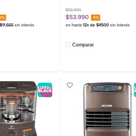
$
56
.
990
$
53
.
990
6%
-
5%
$
11
.
666
sin interés
en hasta
12
x de
$
4500
sin interés
Comparar