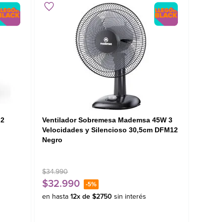
 2
Ventilador Sobremesa Mademsa 45W 3
Velocidades y Silencioso 30,5cm DFM12
Negro
$
34
.
990
$
32
.
990
-
5%
en hasta
12
x de
$
2750
sin interés