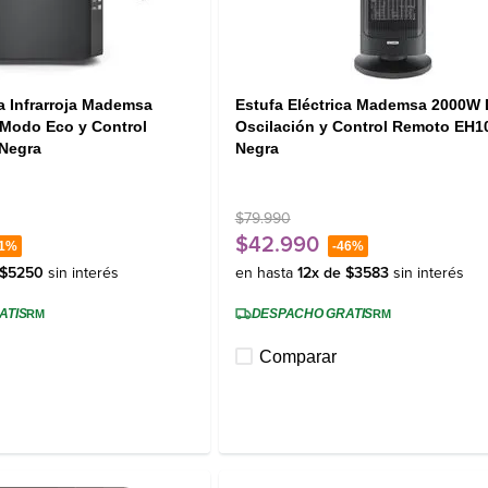
ca Infrarroja Mademsa
Estufa Eléctrica Mademsa 2000W D
 Modo Eco y Control
Oscilación y Control Remoto EH1
Negra
Negra
$
79
.
990
$
42
.
990
1%
-
46%
$
5250
sin interés
en hasta
12
x de
$
3583
sin interés
ATIS
DESPACHO GRATIS
RM
RM
Comparar