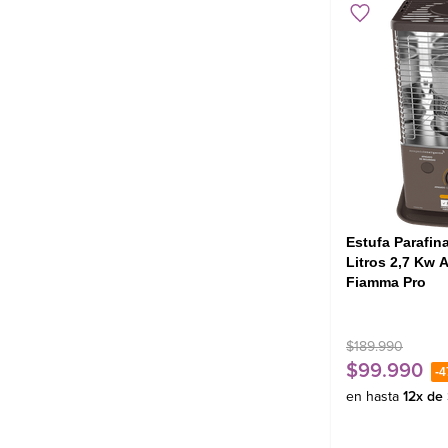
Kerosene (parafina)
Estufa Parafi
Litros 2,7 Kw 
Fiamma Pro
$
189
.
990
$
99
.
990
-
4
en hasta
12
x de