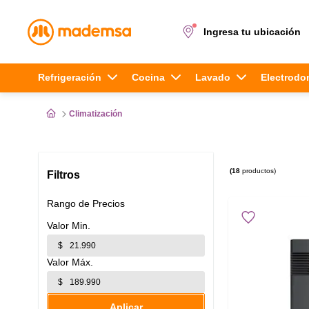
Ingresa tu ubicación
Términos más buscados
Refrigeración
Cocina
Lavado
Electrodo
1
.
cocina 4 platos
Climatización
2
.
lavadora
3
.
refrigerador
18
productos
Filtros
4
.
secadora
Rango de Precios
5
.
cocina 5 platos
$
$
Aplicar