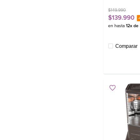
$
149
.
990
$
139
.
990
-
en hasta
12
x de
Comparar