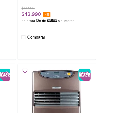
$
44
.
990
$
42
.
990
-
4%
en hasta
12
x de
$
3583
sin interés
Comparar