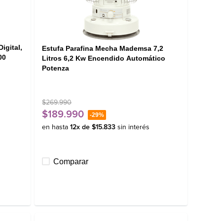
igital,
Estufa Parafina Mecha Mademsa 7,2
00
Litros 6,2 Kw Encendido Automático
Potenza
$
269
.
990
$
189
.
990
-
29%
en hasta
12
x de
$
15
.
833
sin interés
Comparar