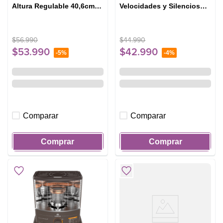
Altura Regulable 40,6cm
Velocidades y Silencioso
SF160 Negro
40,6 cm DFM16 Negro
$
56
.
990
$
44
.
990
$
53
.
990
$
42
.
990
-
5%
-
4%
Comparar
Comparar
Comprar
Comprar