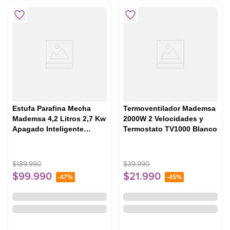
Estufa Parafina Mecha
Termoventilador Mademsa
Mademsa 4,2 Litros 2,7 Kw
2000W 2 Velocidades y
Apagado Inteligente
Termostato TV1000 Blanco
Fiamma Pro
$
189
.
990
$
39
.
990
$
99
.
990
$
21
.
990
-
47%
-
45%