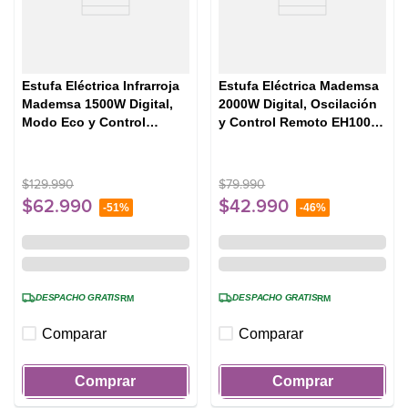
Estufa Eléctrica Infrarroja
Estufa Eléctrica Mademsa
Mademsa 1500W Digital,
2000W Digital, Oscilación
Modo Eco y Control
y Control Remoto EH100
Remoto INF10 Negra
Negra
$
129
.
990
$
79
.
990
$
62
.
990
$
42
.
990
-
51%
-
46%
DESPACHO GRATIS
DESPACHO GRATIS
RM
RM
Comparar
Comparar
Comprar
Comprar