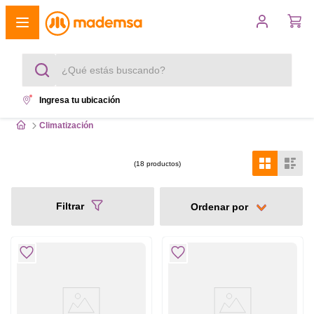
¿Qué estás buscando?
Ingresa tu ubicación
Términos más buscados
Climatización
1
.
cocina 4 platos
18
productos
2
.
lavadora
Filtrar
3
.
refrigerador
4
.
secadora
5
.
cocina 5 platos