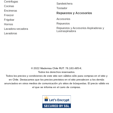
Centrifugas
Sandwichera
Cocinas
Tostador
Encimeras
Repuestos y Accesorios
Freezer
Accesorios
Frigobar
Repuestos
Hornos
Repuestos y Accesorios Aspiradoras y
Lavadora secadora
Lustraspiradora
Lavadoras
© 2022 Mademsa Chile RUT: 76.163.495-K.
Todos los derechos reservados.
Todos los precios y condiciones de este sitio son válidos sólo para compras en el sitio y
en Chile. Destacamos que los precios previstos en el sitio prevalecen a los demás
anunciados en otros medios de comunicación y/o sitios de búsquedas. El precio válido es
el que se informa en el carro de compras.