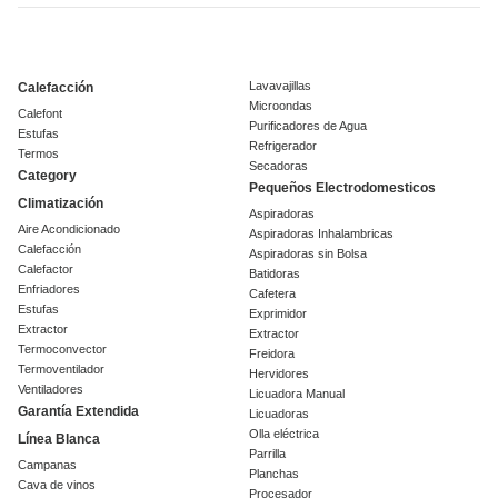
Lavavajillas
Calefacción
Microondas
Calefont
Purificadores de Agua
Estufas
Refrigerador
Termos
Secadoras
Category
Pequeños Electrodomesticos
Climatización
Aspiradoras
Aire Acondicionado
Aspiradoras Inhalambricas
Calefacción
Aspiradoras sin Bolsa
Calefactor
Batidoras
Enfriadores
Cafetera
Estufas
Exprimidor
Extractor
Extractor
Termoconvector
Freidora
Termoventilador
Hervidores
Ventiladores
Licuadora Manual
Garantía Extendida
Licuadoras
Olla eléctrica
Línea Blanca
Parrilla
Campanas
Planchas
Cava de vinos
Procesador