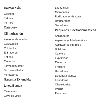
Lavavajillas
Calefacción
Microondas
Calefont
Purificadores de Agua
Estufas
Refrigerador
Termos
Secadoras
Category
Pequeños Electrodomesticos
Climatización
Aspiradoras
Aire Acondicionado
Aspiradoras Inhalambricas
Calefacción
Aspiradoras sin Bolsa
Calefactor
Batidoras
Enfriadores
Cafetera
Estufas
Exprimidor
Extractor
Extractor
Termoconvector
Freidora
Termoventilador
Hervidores
Ventiladores
Licuadora Manual
Garantía Extendida
Licuadoras
Olla eléctrica
Línea Blanca
Parrilla
Campanas
Planchas
Cava de vinos
Procesador
Centrifugas
Sandwichera
Cocinas
Tostador
Encimeras