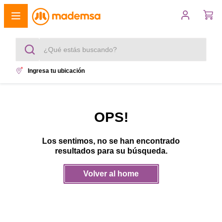
¿Qué estás buscando?
Ingresa tu ubicación
Términos más buscados
1
.
cocina 4 platos
OPS!
2
.
lavadora
Los sentimos, no se han encontrado
3
.
refrigerador
resultados para su búsqueda.
4
.
secadora
Volver al home
5
.
cocina 5 platos