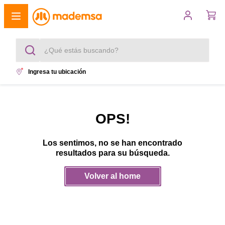
¿Qué estás buscando?
Ingresa tu ubicación
Términos más buscados
1
.
cocina 4 platos
OPS!
2
.
lavadora
Los sentimos, no se han encontrado
3
.
refrigerador
resultados para su búsqueda.
4
.
secadora
Volver al home
5
.
cocina 5 platos