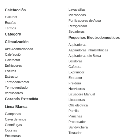
Lavavajillas
Calefacción
Microondas
Calefont
Purificadores de Agua
Estufas
Refrigerador
Termos
Secadoras
Category
Pequeños Electrodomesticos
Climatización
Aspiradoras
Aire Acondicionado
Aspiradoras Inhalambricas
Calefacción
Aspiradoras sin Bolsa
Calefactor
Batidoras
Enfriadores
Cafetera
Estufas
Exprimidor
Extractor
Extractor
Termoconvector
Freidora
Termoventilador
Hervidores
Ventiladores
Licuadora Manual
Garantía Extendida
Licuadoras
Olla eléctrica
Línea Blanca
Parrilla
Campanas
Planchas
Cava de vinos
Procesador
Centrifugas
Sandwichera
Cocinas
Tostador
Encimeras