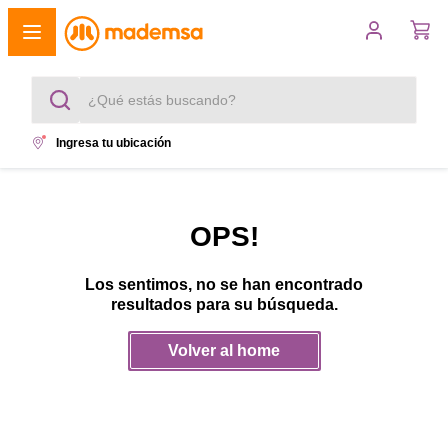
¿Qué estás buscando?
Ingresa tu ubicación
Términos más buscados
1
.
cocina 4 platos
OPS!
2
.
lavadora
Los sentimos, no se han encontrado
3
.
refrigerador
resultados para su búsqueda.
4
.
secadora
Volver al home
5
.
cocina 5 platos