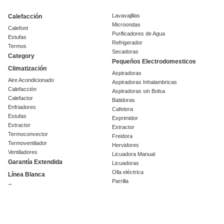
Lavavajillas
Calefacción
Microondas
Calefont
Purificadores de Agua
Estufas
Refrigerador
Termos
Secadoras
Category
Pequeños Electrodomesticos
Climatización
Aspiradoras
Aire Acondicionado
Aspiradoras Inhalambricas
Calefacción
Aspiradoras sin Bolsa
Calefactor
Batidoras
Enfriadores
Cafetera
Estufas
Exprimidor
Extractor
Extractor
Termoconvector
Freidora
Termoventilador
Hervidores
Ventiladores
Licuadora Manual
Garantía Extendida
Licuadoras
Olla eléctrica
Línea Blanca
Parrilla
Campanas
Planchas
Cava de vinos
Procesador
Centrifugas
Sandwichera
Cocinas
Tostador
Encimeras