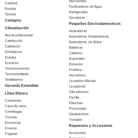
Microondas
Calefont
Purificadores de Agua
Estufas
Refrigerador
Termos
Secadoras
Category
Pequeños Electrodomesticos
Climatización
Aspiradoras
Aire Acondicionado
Aspiradoras Inhalambricas
Calefacción
Aspiradoras sin Bolsa
Calefactor
Batidoras
Enfriadores
Cafetera
Estufas
Exprimidor
Extractor
Extractor
Termoconvector
Freidora
Termoventilador
Hervidores
Ventiladores
Licuadora Manual
Garantía Extendida
Licuadoras
Olla eléctrica
Línea Blanca
Parrilla
Campanas
Planchas
Cava de vinos
Procesador
Centrifugas
Sandwichera
Cocinas
Tostador
Encimeras
Repuestos y Accesorios
Freezer
Accesorios
Frigobar