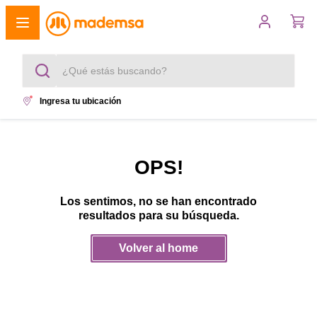
¿Qué estás buscando?
Ingresa tu ubicación
Términos más buscados
1
.
cocina 4 platos
OPS!
2
.
lavadora
Los sentimos, no se han encontrado
3
.
refrigerador
resultados para su búsqueda.
4
.
secadora
Volver al home
5
.
cocina 5 platos