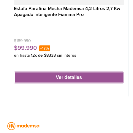
Estufa Parafina Mecha Mademsa 4,2 Litros 2,7 Kw
Apagado Inteligente Fiamma Pro
$
189
.
990
$
99
.
990
-
47%
en hasta
12
x de
$
8333
sin interés
Ver detalles