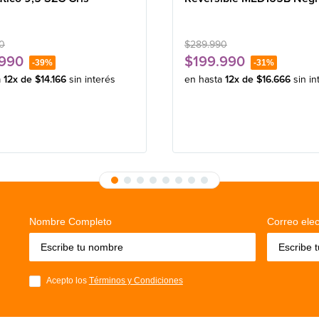
0
$
289
.
990
990
$
199
.
990
-
39%
-
31%
a
12
x de
$
14
.
166
sin interés
en hasta
12
x de
$
16
.
666
sin in
Nombre Completo
Correo elec
Acepto los
Términos y Condiciones