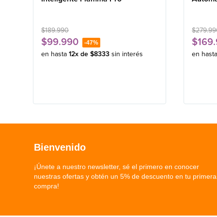
$
189
.
990
$
279
.
99
$
99
.
990
$
169
.
-
47%
en hasta
12
x de
$
8333
sin interés
en hast
Bienvenido
¡Únete a nuestro newsletter, sé el primero en conocer
nuestras ofertas y obtén un 5% de descuento en tu primera
compra!