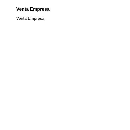
Venta Empresa
Venta Empresa
Calefacción
Lavavajillas
Línea Blanca
Calefont
Estufas
Campanas
Termos
Centrifugas
Garantía Extendida
Cocinas