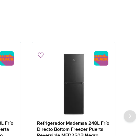
L Frío
Refrigerador Mademsa 248L Frío
erta
Directo Bottom Freezer Puerta
ro
Reversible MED250B Negro