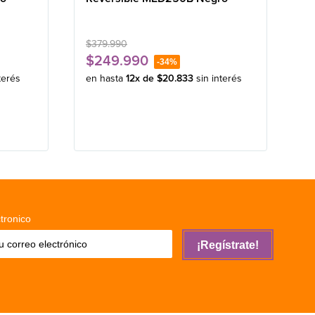
$
379
.
990
$
249
.
990
-
34%
terés
en hasta
12
x de
$
20
.
833
sin interés
tronico
¡Regístrate!