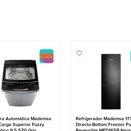
ra Automática Mademsa
Refrigerador Mademsa 173
Carga Superior Fuzzy
Directo Bottom Freezer Pu
tico 9,5 SZG Gris
Reversible MED165B Neg