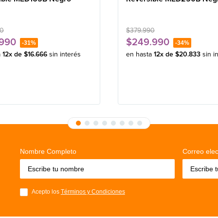
0
$
379
.
990
990
$
249
.
990
-
31%
-
34%
a
12
x de
$
16
.
666
sin interés
en hasta
12
x de
$
20
.
833
sin i
Nombre Completo
Correo elec
Acepto los
Términos y Condiciones