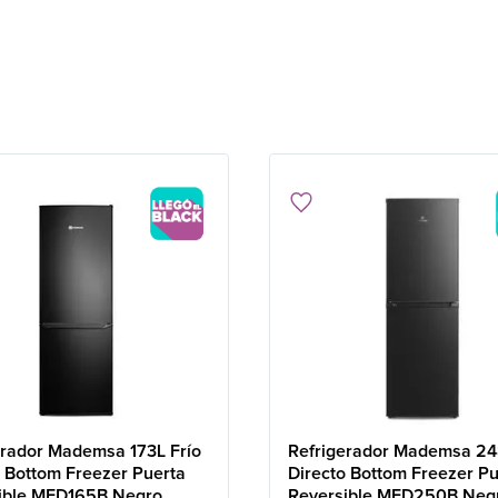
erador Mademsa 173L Frío
Refrigerador Mademsa 24
o Bottom Freezer Puerta
Directo Bottom Freezer Pu
ible MED165B Negro
Reversible MED250B Neg