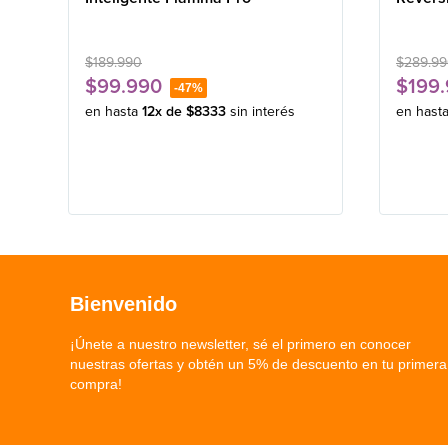
$
189
.
990
$
289
.
99
$
99
.
990
$
199
.
-
47%
en hasta
12
x de
$
8333
sin interés
en hast
Bienvenido
¡Únete a nuestro newsletter, sé el primero en conocer
nuestras ofertas y obtén un 5% de descuento en tu primera
compra!