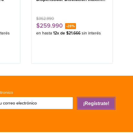
18 SZG Gris
$
362
.
990
$
259
.
990
-
28%
nterés
en hasta
12
x de
$
21
.
666
sin interés
tronico
¡Regístrate!