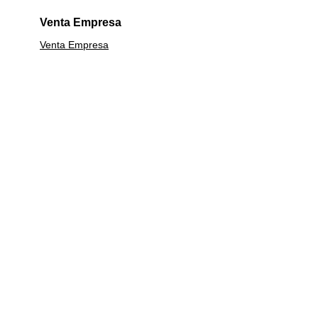
Venta Empresa
Venta Empresa
Calefacción
Lavavajillas
Línea Blanca
Calefont
Estufas
Campanas
Termos
Centrifugas
Garantía Extendida
Cocinas