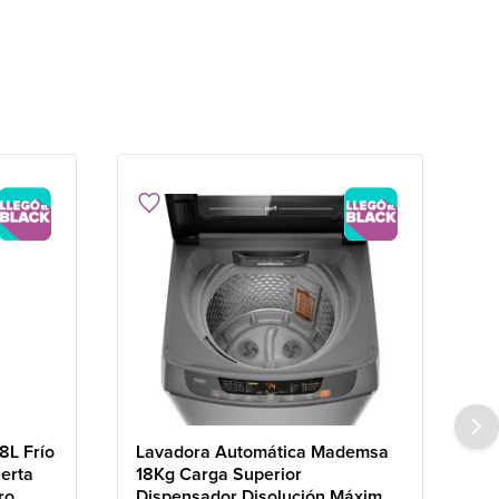
8L Frío
Lavadora Automática Mademsa
erta
18Kg Carga Superior
ro
Dispensador Disolución Máxima