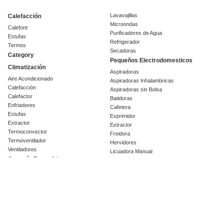
Lavavajillas
Calefacción
Microondas
Calefont
Purificadores de Agua
Estufas
Refrigerador
Termos
Secadoras
Category
Pequeños Electrodomesticos
Climatización
Aspiradoras
Aire Acondicionado
Aspiradoras Inhalambricas
Calefacción
Aspiradoras sin Bolsa
Calefactor
Batidoras
Enfriadores
Cafetera
Estufas
Exprimidor
Extractor
Extractor
Termoconvector
Freidora
Termoventilador
Hervidores
Ventiladores
Licuadora Manual
Garantía Extendida
Licuadoras
Olla eléctrica
Línea Blanca
Parrilla
Campanas
Planchas
Cava de vinos
Procesador
Centrifugas
Sandwichera
Cocinas
Tostador
Encimeras