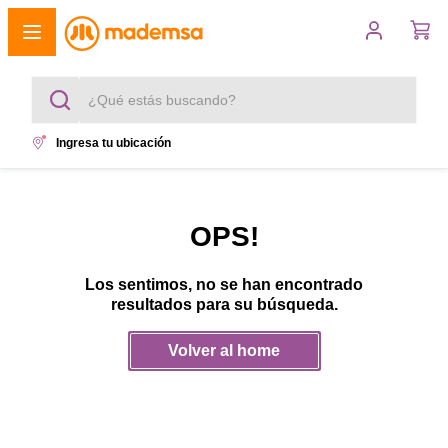
¿Qué estás buscando?
Ingresa tu ubicación
Términos más buscados
1
.
cocina 4 platos
OPS!
2
.
lavadora
Los sentimos, no se han encontrado
3
.
refrigerador
resultados para su búsqueda.
4
.
secadora
Volver al home
5
.
cocina 5 platos