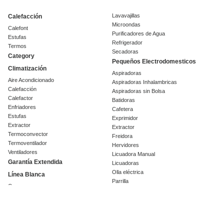
Lavavajillas
Calefacción
Microondas
Calefont
Purificadores de Agua
Estufas
Refrigerador
Termos
Secadoras
Category
Pequeños Electrodomesticos
Climatización
Aspiradoras
Aire Acondicionado
Aspiradoras Inhalambricas
Calefacción
Aspiradoras sin Bolsa
Calefactor
Batidoras
Enfriadores
Cafetera
Estufas
Exprimidor
Extractor
Extractor
Termoconvector
Freidora
Termoventilador
Hervidores
Ventiladores
Licuadora Manual
Garantía Extendida
Licuadoras
Olla eléctrica
Línea Blanca
Parrilla
Campanas
Planchas
Cava de vinos
Procesador
Centrifugas
Sandwichera
Cocinas
Tostador
Encimeras