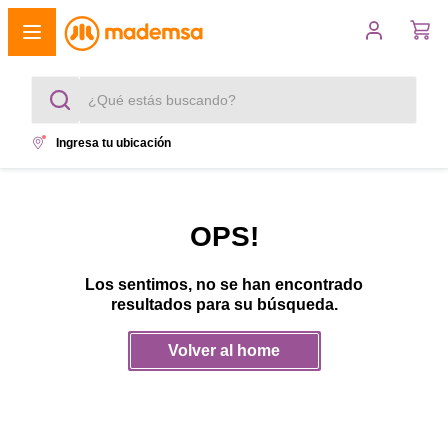
¿Qué estás buscando?
Ingresa tu ubicación
Términos más buscados
1
.
cocina 4 platos
OPS!
2
.
lavadora
Los sentimos, no se han encontrado
3
.
refrigerador
resultados para su búsqueda.
4
.
secadora
Volver al home
5
.
cocina 5 platos