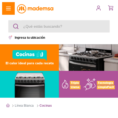
¿Qué estás buscando?
Ingresa tu ubicación
Términos más buscados
1
.
cocina 4 platos
2
.
lavadora
3
.
refrigerador
4
.
secadora
5
.
cocina 5 platos
Línea Blanca
Cocinas