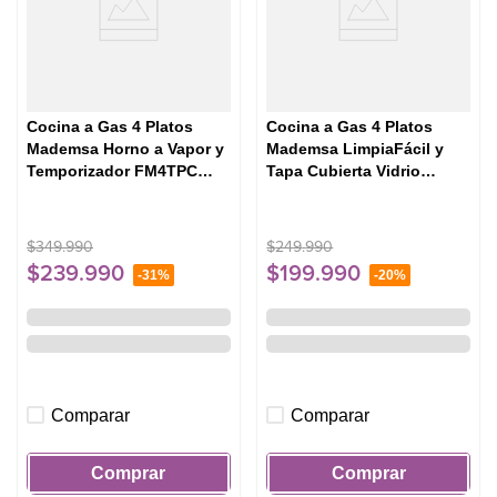
Cocina a Gas 4 Platos
Cocina a Gas 4 Platos
Mademsa Horno a Vapor y
Mademsa LimpiaFácil y
Temporizador FM4TPC
Tapa Cubierta Vidrio
Negra
FM4LP Negra
$
349
.
990
$
249
.
990
$
239
.
990
$
199
.
990
-
31%
-
20%
Comparar
Comparar
Comprar
Comprar