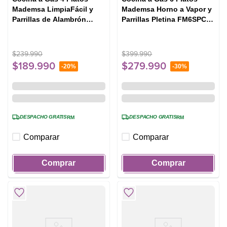
Mademsa LimpiaFácil y
Mademsa Horno a Vapor y
Parrillas de Alambrón
Parrillas Pletina FM6SPC
FM4IP Negra
Negra
$
239
.
990
$
399
.
990
$
189
.
990
$
279
.
990
-
20%
-
30%
DESPACHO GRATIS
DESPACHO GRATIS
RM
RM
Comparar
Comparar
Comprar
Comprar