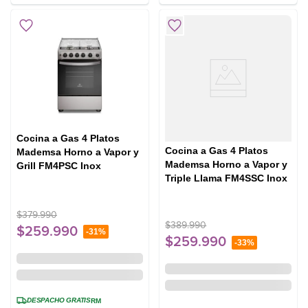
Cocina a Gas 4 Platos
Cocina a Gas 4 Platos
Mademsa Horno a Vapor y
Mademsa Horno a Vapor y
Grill FM4PSC Inox
Triple Llama FM4SSC Inox
$
379
.
990
$
389
.
990
$
259
.
990
-
31%
$
259
.
990
-
33%
DESPACHO GRATIS
RM