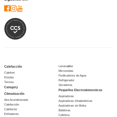
Lavavajillas
Calefacción
Microondas
Calefont
Purificadores de Agua
Estufas
Refrigerador
Termos
Secadoras
Category
Pequeños Electrodomesticos
Climatización
Aspiradoras
Aire Acondicionado
Aspiradoras Inhalambricas
Calefacción
Aspiradoras sin Bolsa
Calefactor
Batidoras
Enfriadores
Cafetera