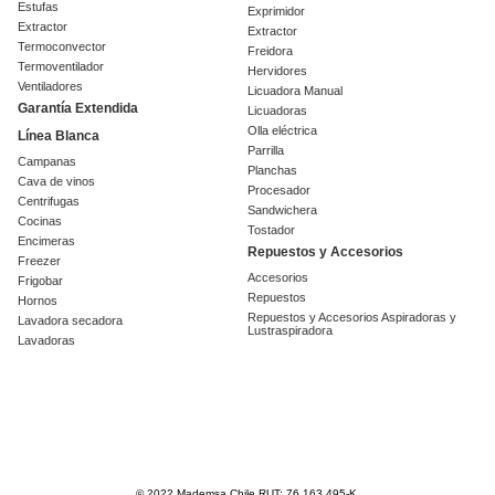
Estufas
Exprimidor
Extractor
Extractor
Termoconvector
Freidora
Termoventilador
Hervidores
Ventiladores
Licuadora Manual
Garantía Extendida
Licuadoras
Olla eléctrica
Línea Blanca
Parrilla
Campanas
Planchas
Cava de vinos
Procesador
Centrifugas
Sandwichera
Cocinas
Tostador
Encimeras
Repuestos y Accesorios
Freezer
Accesorios
Frigobar
Repuestos
Hornos
Repuestos y Accesorios Aspiradoras y
Lavadora secadora
Lustraspiradora
Lavadoras
© 2022 Mademsa Chile RUT: 76.163.495-K.