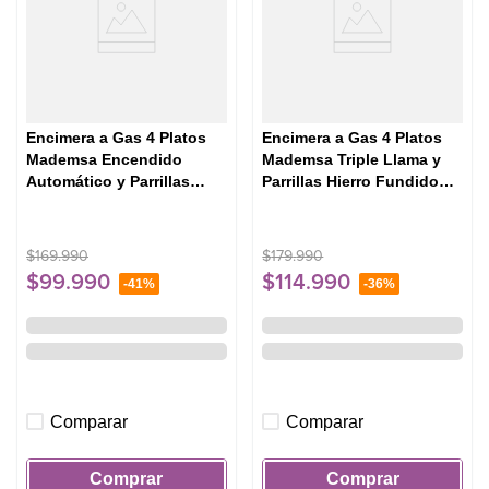
Encimera a Gas 4 Platos
Encimera a Gas 4 Platos
Mademsa Encendido
Mademsa Triple Llama y
Automático y Parrillas
Parrillas Hierro Fundido
Hierro Fundido KM4CX
KM4TX Inox
Inox
$
169
.
990
$
179
.
990
$
99
.
990
$
114
.
990
-
41%
-
36%
Comparar
Comparar
Comprar
Comprar