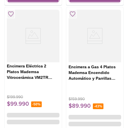
Encimera Eléctrica 2
Encimera a Gas 4 Platos
Platos Mademsa
Mademsa Encendido
Vitrocerámica VM2TR
Automático y Parrillas
Negra
Pletina KM4GX Inox
$
199
.
990
$
159
.
990
$
99
.
990
-
50%
$
89
.
990
-
43%