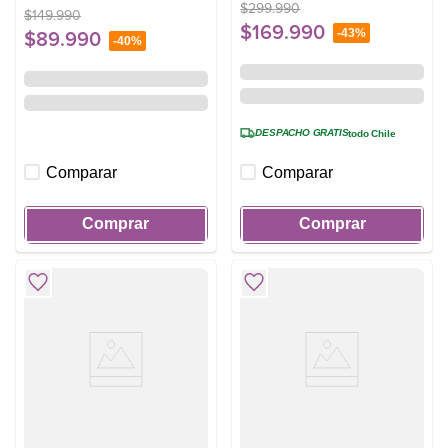
$
299
.
990
$
149
.
990
$
169
.
990
-
43%
$
89
.
990
-
40%
DESPACHO GRATIS
todo Chile
Comparar
Comparar
Comprar
Comprar