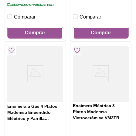
DESPACHO GRATIS
todo Chile
Comparar
Comparar
Comprar
Comprar
Encimera Eléctrica 3
Encimera a Gas 4 Platos
Platos Mademsa
Mademsa Encendido
Victrocerámica VM3TR
Eléctrico y Parrilla
Negra
Esmaltada MCE 435E T
Inox