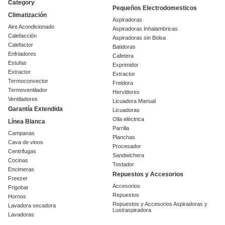
Category
Pequeños Electrodomesticos
Climatización
Aspiradoras
Aire Acondicionado
Aspiradoras Inhalambricas
Calefacción
Aspiradoras sin Bolsa
Calefactor
Batidoras
Enfriadores
Cafetera
Estufas
Exprimidor
Extractor
Extractor
Termoconvector
Freidora
Termoventilador
Hervidores
Ventiladores
Licuadora Manual
Garantía Extendida
Licuadoras
Olla eléctrica
Línea Blanca
Parrilla
Campanas
Planchas
Cava de vinos
Procesador
Centrifugas
Sandwichera
Cocinas
Tostador
Encimeras
Repuestos y Accesorios
Freezer
Accesorios
Frigobar
Repuestos
Hornos
Repuestos y Accesorios Aspiradoras y
Lavadora secadora
Lustraspiradora
Lavadoras