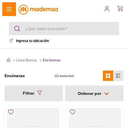
¿Qué estás buscando?
Ingresa tu ubicación
Términos más buscados
1
.
cocina 4 platos
Línea Blanca
Encimeras
2
.
lavadora
Encimeras
12
productos
3
.
refrigerador
Filtrar
4
.
secadora
5
.
cocina 5 platos