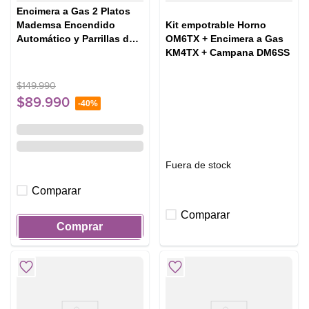
Encimera a Gas 2 Platos
Kit empotrable Horno
Mademsa Encendido
OM6TX + Encimera a Gas
Automático y Parrillas de
KM4TX + Campana DM6SS
Pletina KM2GX Inox
$
149
.
990
$
89
.
990
-
40%
Fuera de stock
Comparar
Comparar
Comprar