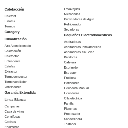
Lavavajillas
Calefacción
Microondas
Calefont
Purificadores de Agua
Estufas
Refrigerador
Termos
Secadoras
Category
Pequeños Electrodomesticos
Climatización
Aspiradoras
Aire Acondicionado
Aspiradoras Inhalambricas
Calefacción
Aspiradoras sin Bolsa
Calefactor
Batidoras
Enfriadores
Cafetera
Estufas
Exprimidor
Extractor
Extractor
Termoconvector
Freidora
Termoventilador
Hervidores
Ventiladores
Licuadora Manual
Garantía Extendida
Licuadoras
Olla eléctrica
Línea Blanca
Parrilla
Campanas
Planchas
Cava de vinos
Procesador
Centrifugas
Sandwichera
Cocinas
Tostador
Encimeras