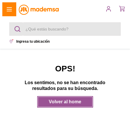
¿Qué estás buscando?
Ingresa tu ubicación
Términos más buscados
1
.
cocina 4 platos
OPS!
2
.
lavadora
Los sentimos, no se han encontrado
3
.
refrigerador
resultados para su búsqueda.
4
.
secadora
Volver al home
5
.
cocina 5 platos