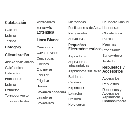
Ventiladores
Microondas
Licuadora Manual
Calefacción
Purificadores de Agua
Licuadoras
Garantía
Calefont
Extendida
Refrigerador
Olla eléctrica
Estufas
Secadoras
Parrilla
Línea Blanca
Termos
Planchas
Pequeños
Category
Campanas
Electrodomesticos
Procesador
Cava de vinos
Climatización
Sandwichera
Aspiradoras
Centrifugas
Tostador
Aspiradoras
Aire Acondicionado
Cocinas
Inhalambricas
Repuestos y
Calefacción
Encimeras
Aspiradoras sin Bolsa
Accesorios
Calefactor
Freezer
Batidoras
Accesorios
Enfriadores
Frigobar
Cafetera
Repuestos
Estufas
Hornos
Exprimidor
Repuestos y
Extractor
Lavadora secadora
Extractor
Accesorios
Termoconvector
Aspiradoras y
Lavadoras
Freidora
Lustraspiradora
Termoventilador
Lavavajillas
Hervidores