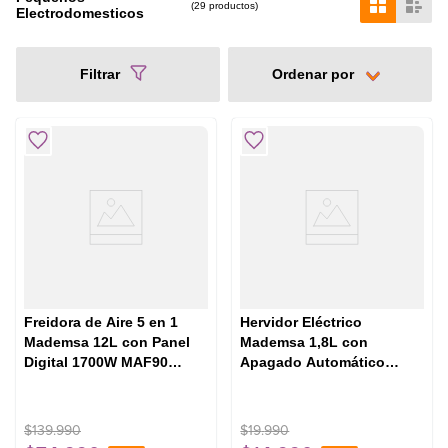
29
productos
Electrodomesticos
Filtrar
Freidora de Aire 5 en 1
Hervidor Eléctrico
Mademsa 12L con Panel
Mademsa 1,8L con
Digital 1700W MAF90
Apagado Automático
Negra
MEK10 Acero Inoxidable
$
139
.
990
$
19
.
990