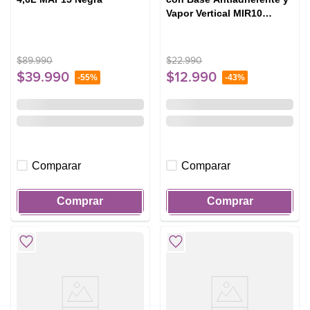
Vapor Vertical MIR10
Blanca
$
89
.
990
$
22
.
990
$
39
.
990
$
12
.
990
-
55%
-
43%
Comparar
Comparar
Comprar
Comprar