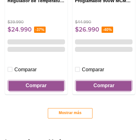
Regulador de Temperatura
Proglamable 900W MCM30
y Apagado Automático
Acero Inoxidable
MEK40 Negro
$
39
.
990
$
44
.
990
$
24
.
990
$
26
.
990
-
37%
-
40%
Comparar
Comparar
Comprar
Comprar
Mostrar más