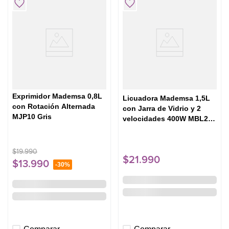
Exprimidor Mademsa 0,8L
Licuadora Mademsa 1,5L
con Rotación Alternada
con Jarra de Vidrio y 2
MJP10 Gris
velocidades 400W MBL20
Negra
$
19
.
990
$
21
.
990
$
13
.
990
-
30%