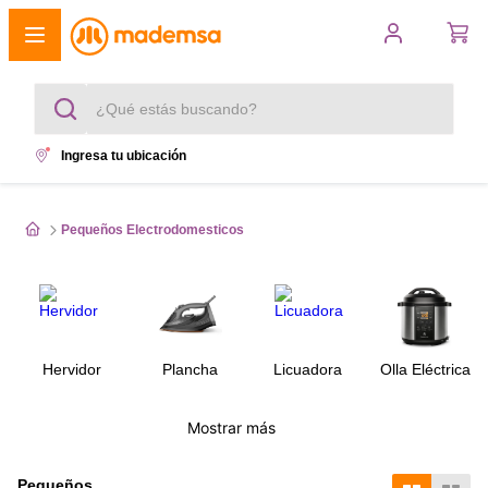
¿Qué estás buscando?
Ingresa tu ubicación
Términos más buscados
1
.
cocina 4 platos
Pequeños Electrodomesticos
2
.
lavadora
3
.
refrigerador
Hervidor
Plancha
Licuadora
Olla Eléctrica
4
.
secadora
5
.
cocina 5 platos
Mostrar más
Pequeños