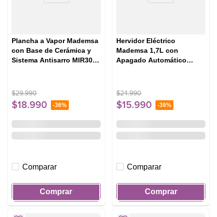
Plancha a Vapor Mademsa
Hervidor Eléctrico
con Base de Cerámica y
Mademsa 1,7L con
Sistema Antisarro MIR30
Apagado Automático
Gris
MEK25 Acero Inoxidable
$
29
.
990
$
24
.
990
$
18
.
990
$
15
.
990
-
36%
-
36%
Comparar
Comparar
Comprar
Comprar