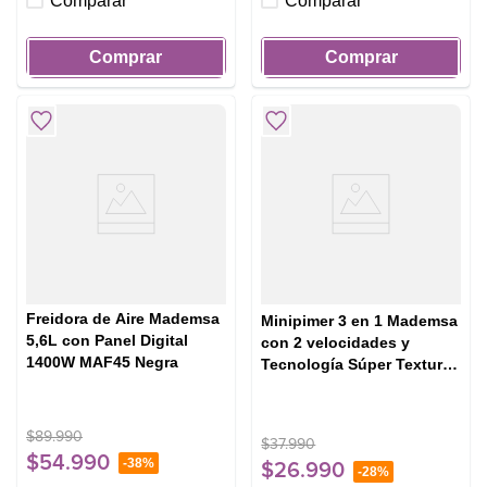
Comparar
Comparar
Comprar
Comprar
Freidora de Aire Mademsa
Minipimer 3 en 1 Mademsa
5,6L con Panel Digital
con 2 velocidades y
1400W MAF45 Negra
Tecnología Súper Textura
MIB20 Negro
$
89
.
990
$
37
.
990
$
54
.
990
-
38%
$
26
.
990
-
28%