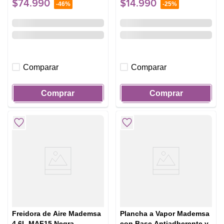
$
74
.
990
$
14
.
990
-
46%
-
25%
Comparar
Comparar
Comprar
Comprar
Freidora de Aire Mademsa
Plancha a Vapor Mademsa
4,6L MAF15 Negra
con Base Antiadherente y