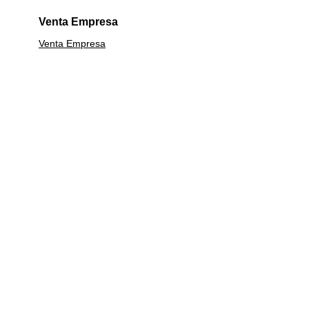
Venta Empresa
Venta Empresa
Calefacción
Lavavajillas
Línea Blanca
Calefont
Estufas
Campanas
Termos
Centrifugas
Garantía Extendida
Cocinas