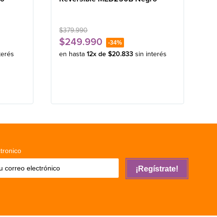
$
379
.
990
$
249
.
990
-
34%
terés
en hasta
12
x de
$
20
.
833
sin interés
tronico
¡Regístrate!