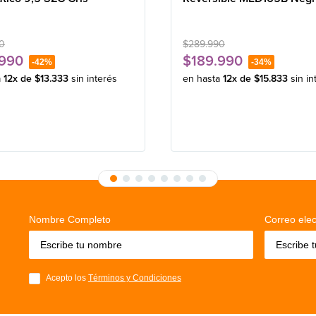
0
$
289
.
990
990
$
189
.
990
-
42%
-
34%
a
12
x de
$
13
.
333
sin interés
en hasta
12
x de
$
15
.
833
sin in
Nombre Completo
Correo elec
Acepto los
Términos y Condiciones