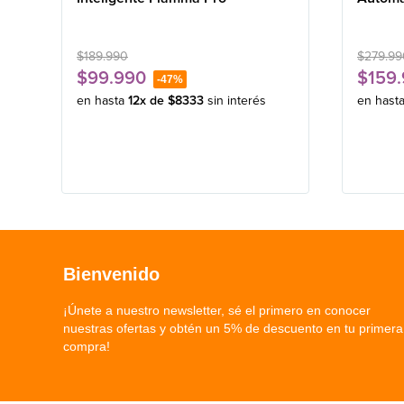
$
189
.
990
$
279
.
99
$
99
.
990
$
159
.
-
47%
en hasta
12
x de
$
8333
sin interés
en hast
Bienvenido
¡Únete a nuestro newsletter, sé el primero en conocer
nuestras ofertas y obtén un 5% de descuento en tu primera
compra!