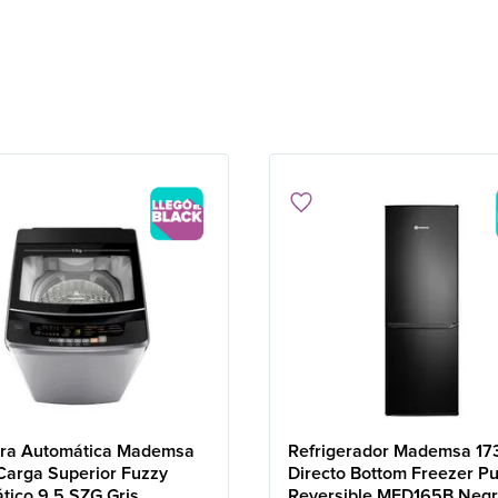
ra Automática Mademsa
Refrigerador Mademsa 173
Carga Superior Fuzzy
Directo Bottom Freezer Pu
tico 9,5 SZG Gris
Reversible MED165B Neg