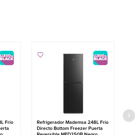
L Frío
Refrigerador Mademsa 248L Frío
erta
Directo Bottom Freezer Puerta
ro
Reversible MED250B Negro