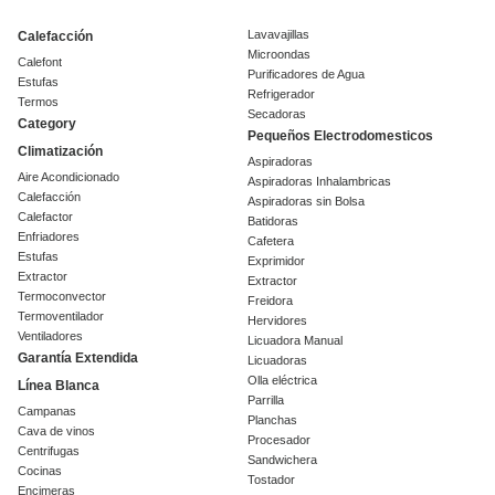
Lavavajillas
Calefacción
Microondas
Calefont
Purificadores de Agua
Estufas
Refrigerador
Termos
Secadoras
Category
Pequeños Electrodomesticos
Climatización
Aspiradoras
Aire Acondicionado
Aspiradoras Inhalambricas
Calefacción
Aspiradoras sin Bolsa
Calefactor
Batidoras
Enfriadores
Cafetera
Estufas
Exprimidor
Extractor
Extractor
Termoconvector
Freidora
Termoventilador
Hervidores
Ventiladores
Licuadora Manual
Garantía Extendida
Licuadoras
Olla eléctrica
Línea Blanca
Parrilla
Campanas
Planchas
Cava de vinos
Procesador
Centrifugas
Sandwichera
Cocinas
Tostador
Encimeras