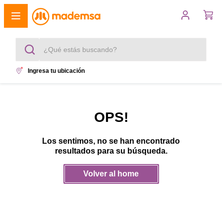
¿Qué estás buscando?
Ingresa tu ubicación
Términos más buscados
1
.
cocina 4 platos
OPS!
2
.
lavadora
Los sentimos, no se han encontrado
3
.
refrigerador
resultados para su búsqueda.
4
.
secadora
Volver al home
5
.
cocina 5 platos