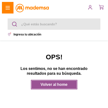
¿Qué estás buscando?
Ingresa tu ubicación
Términos más buscados
1
.
cocina 4 platos
OPS!
2
.
lavadora
Los sentimos, no se han encontrado
3
.
refrigerador
resultados para su búsqueda.
4
.
secadora
Volver al home
5
.
cocina 5 platos