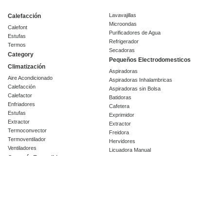
Lavavajillas
Calefacción
Microondas
Calefont
Purificadores de Agua
Estufas
Refrigerador
Termos
Secadoras
Category
Pequeños Electrodomesticos
Climatización
Aspiradoras
Aire Acondicionado
Aspiradoras Inhalambricas
Calefacción
Aspiradoras sin Bolsa
Calefactor
Batidoras
Enfriadores
Cafetera
Estufas
Exprimidor
Extractor
Extractor
Termoconvector
Freidora
Termoventilador
Hervidores
Ventiladores
Licuadora Manual
Garantía Extendida
Licuadoras
Olla eléctrica
Línea Blanca
Parrilla
Campanas
Planchas
Cava de vinos
Procesador
Centrifugas
Sandwichera
Cocinas
Tostador
Encimeras