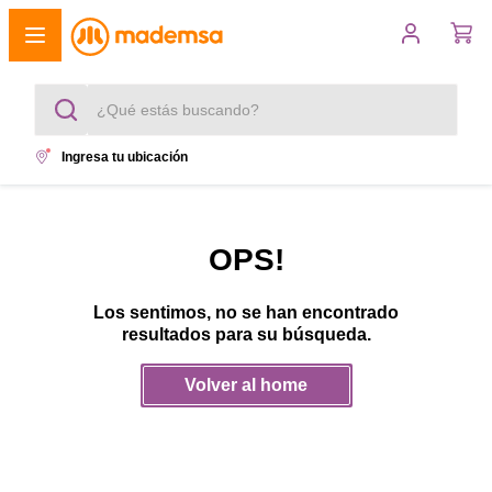
¿Qué estás buscando?
Ingresa tu ubicación
Términos más buscados
1
.
cocina 4 platos
OPS!
2
.
lavadora
Los sentimos, no se han encontrado
3
.
refrigerador
resultados para su búsqueda.
4
.
secadora
Volver al home
5
.
cocina 5 platos