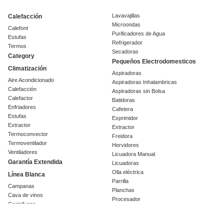
Lavavajillas
Calefacción
Microondas
Calefont
Purificadores de Agua
Estufas
Refrigerador
Termos
Secadoras
Category
Pequeños Electrodomesticos
Climatización
Aspiradoras
Aire Acondicionado
Aspiradoras Inhalambricas
Calefacción
Aspiradoras sin Bolsa
Calefactor
Batidoras
Enfriadores
Cafetera
Estufas
Exprimidor
Extractor
Extractor
Termoconvector
Freidora
Termoventilador
Hervidores
Ventiladores
Licuadora Manual
Garantía Extendida
Licuadoras
Olla eléctrica
Línea Blanca
Parrilla
Campanas
Planchas
Cava de vinos
Procesador
Centrifugas
Sandwichera
Cocinas
Tostador
Encimeras