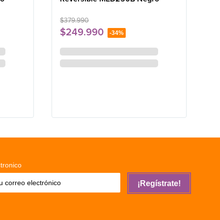
$
379
.
990
$
249
.
990
-
34%
terés
en hasta
12
x de
$
20
.
833
sin interés
tronico
¡Regístrate!