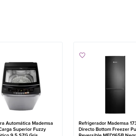
ra Automática Mademsa
Refrigerador Mademsa 173
Carga Superior Fuzzy
Directo Bottom Freezer Pu
tico 9,5 SZG Gris
Reversible MED165B Neg