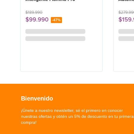
$
189
.
990
$
279
.
99
$
99
.
990
$
159
.
-
47%
en hasta
12
x de
$
8333
sin interés
en hast
Bienvenido
¡Únete a nuestro newsletter, sé el primero en conocer
nuestras ofertas y obtén un 5% de descuento en tu primera
compra!