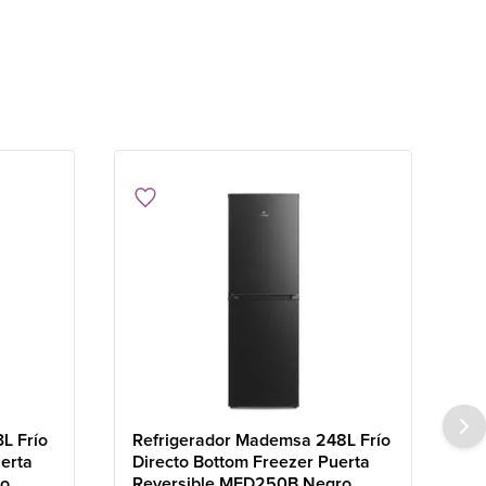
L Frío
Refrigerador Mademsa 248L Frío
erta
Directo Bottom Freezer Puerta
ro
Reversible MED250B Negro