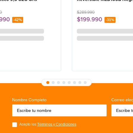
0
$
289
.
990
990
$
199
.
990
-
42%
-
31%
a
12
x de
$
13
.
333
sin interés
en hasta
12
x de
$
16
.
666
sin in
Nombre Completo
Correo elec
Acepto los
Términos y Condiciones