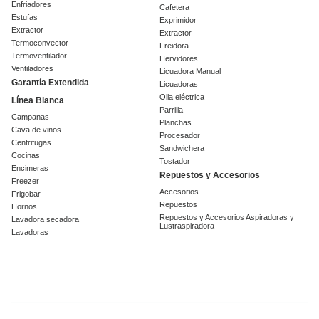
Enfriadores
Cafetera
Estufas
Exprimidor
Extractor
Extractor
Termoconvector
Freidora
Termoventilador
Hervidores
Ventiladores
Licuadora Manual
Garantía Extendida
Licuadoras
Olla eléctrica
Línea Blanca
Parrilla
Campanas
Planchas
Cava de vinos
Procesador
Centrifugas
Sandwichera
Cocinas
Tostador
Encimeras
Repuestos y Accesorios
Freezer
Accesorios
Frigobar
Repuestos
Hornos
Repuestos y Accesorios Aspiradoras y
Lavadora secadora
Lustraspiradora
Lavadoras