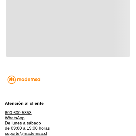
Este producto no tiene manual registrado
Opiniones de clientes
0.0
Basado en
0
opiniones
Atención al cliente
Opiniones más recientes
Filtrar:
600 600 5353
WhatsApp
De lunes a sábado
de 09:00 a 19:00 horas
soporte@mademsa.cl