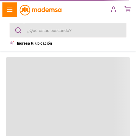
¿Qué estás buscando?
Ingresa tu ubicación
Términos más buscados
1
.
cocina 4 platos
2
.
lavadora
3
.
refrigerador
4
.
secadora
5
.
cocina 5 platos