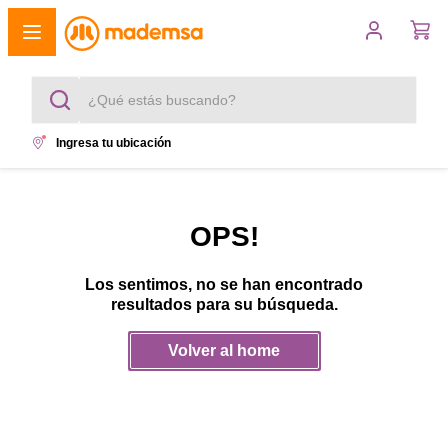
¿Qué estás buscando?
Ingresa tu ubicación
Términos más buscados
1
.
cocina 4 platos
OPS!
2
.
lavadora
Los sentimos, no se han encontrado
3
.
refrigerador
resultados para su búsqueda.
4
.
secadora
Volver al home
5
.
cocina 5 platos