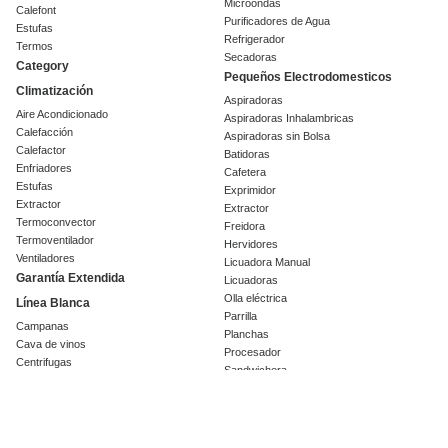
Microondas
Calefont
Purificadores de Agua
Estufas
Refrigerador
Termos
Secadoras
Category
Pequeños Electrodomesticos
Climatización
Aspiradoras
Aire Acondicionado
Aspiradoras Inhalambricas
Calefacción
Aspiradoras sin Bolsa
Calefactor
Batidoras
Enfriadores
Cafetera
Estufas
Exprimidor
Extractor
Extractor
Termoconvector
Freidora
Termoventilador
Hervidores
Ventiladores
Licuadora Manual
Garantía Extendida
Licuadoras
Olla eléctrica
Línea Blanca
Parrilla
Campanas
Planchas
Cava de vinos
Procesador
Centrifugas
Sandwichera
Cocinas
Tostador
Encimeras
Repuestos y Accesorios
Freezer
Accesorios
Frigobar