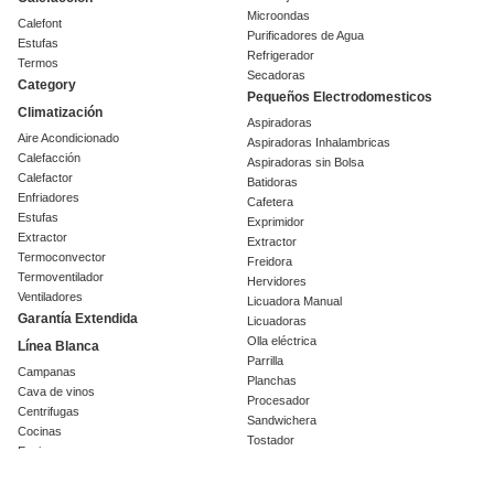
Microondas
Calefont
Purificadores de Agua
Estufas
Refrigerador
Termos
Secadoras
Category
Pequeños Electrodomesticos
Climatización
Aspiradoras
Aire Acondicionado
Aspiradoras Inhalambricas
Calefacción
Aspiradoras sin Bolsa
Calefactor
Batidoras
Enfriadores
Cafetera
Estufas
Exprimidor
Extractor
Extractor
Termoconvector
Freidora
Termoventilador
Hervidores
Ventiladores
Licuadora Manual
Garantía Extendida
Licuadoras
Olla eléctrica
Línea Blanca
Parrilla
Campanas
Planchas
Cava de vinos
Procesador
Centrifugas
Sandwichera
Cocinas
Tostador
Encimeras
Repuestos y Accesorios
Freezer
Accesorios
Frigobar