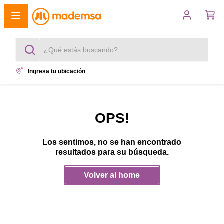
¿Qué estás buscando?
Ingresa tu ubicación
Términos más buscados
1
.
cocina 4 platos
OPS!
2
.
lavadora
Los sentimos, no se han encontrado
3
.
refrigerador
resultados para su búsqueda.
4
.
secadora
Volver al home
5
.
cocina 5 platos