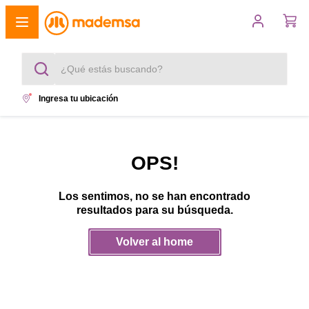
¿Qué estás buscando?
Ingresa tu ubicación
Términos más buscados
1
.
cocina 4 platos
OPS!
2
.
lavadora
Los sentimos, no se han encontrado
3
.
refrigerador
resultados para su búsqueda.
4
.
secadora
Volver al home
5
.
cocina 5 platos