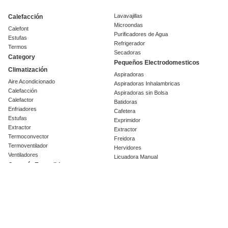
Lavavajillas
Calefacción
Microondas
Calefont
Purificadores de Agua
Estufas
Refrigerador
Termos
Secadoras
Category
Pequeños Electrodomesticos
Climatización
Aspiradoras
Aire Acondicionado
Aspiradoras Inhalambricas
Calefacción
Aspiradoras sin Bolsa
Calefactor
Batidoras
Enfriadores
Cafetera
Estufas
Exprimidor
Extractor
Extractor
Termoconvector
Freidora
Termoventilador
Hervidores
Ventiladores
Licuadora Manual
Garantía Extendida
Licuadoras
Olla eléctrica
Línea Blanca
Parrilla
Campanas
Planchas
Cava de vinos
Procesador
Centrifugas
Sandwichera
Cocinas
Tostador
Encimeras