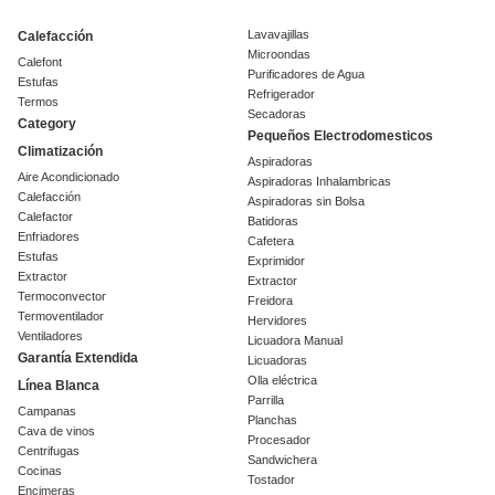
Lavavajillas
Calefacción
Microondas
Calefont
Purificadores de Agua
Estufas
Refrigerador
Termos
Secadoras
Category
Pequeños Electrodomesticos
Climatización
Aspiradoras
Aire Acondicionado
Aspiradoras Inhalambricas
Calefacción
Aspiradoras sin Bolsa
Calefactor
Batidoras
Enfriadores
Cafetera
Estufas
Exprimidor
Extractor
Extractor
Termoconvector
Freidora
Termoventilador
Hervidores
Ventiladores
Licuadora Manual
Garantía Extendida
Licuadoras
Olla eléctrica
Línea Blanca
Parrilla
Campanas
Planchas
Cava de vinos
Procesador
Centrifugas
Sandwichera
Cocinas
Tostador
Encimeras