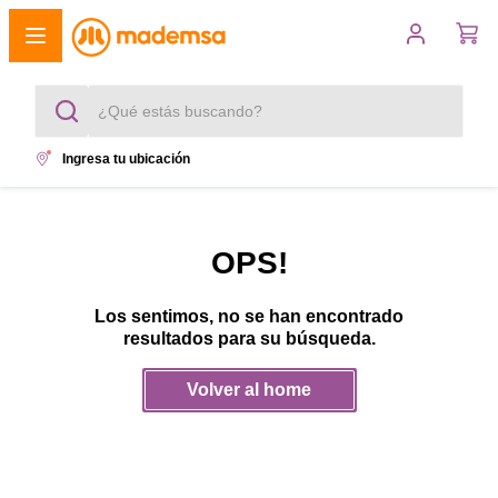
¿Qué estás buscando?
Ingresa tu ubicación
Términos más buscados
1
.
cocina 4 platos
OPS!
2
.
lavadora
Los sentimos, no se han encontrado
3
.
refrigerador
resultados para su búsqueda.
4
.
secadora
Volver al home
5
.
cocina 5 platos