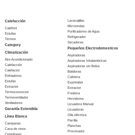
Lavavajillas
Calefacción
Microondas
Calefont
Purificadores de Agua
Estufas
Refrigerador
Termos
Secadoras
Category
Pequeños Electrodomesticos
Climatización
Aspiradoras
Aire Acondicionado
Aspiradoras Inhalambricas
Calefacción
Aspiradoras sin Bolsa
Calefactor
Batidoras
Enfriadores
Cafetera
Estufas
Exprimidor
Extractor
Extractor
Termoconvector
Freidora
Termoventilador
Hervidores
Ventiladores
Licuadora Manual
Garantía Extendida
Licuadoras
Olla eléctrica
Línea Blanca
Parrilla
Campanas
Planchas
Cava de vinos
Procesador
Centrifugas