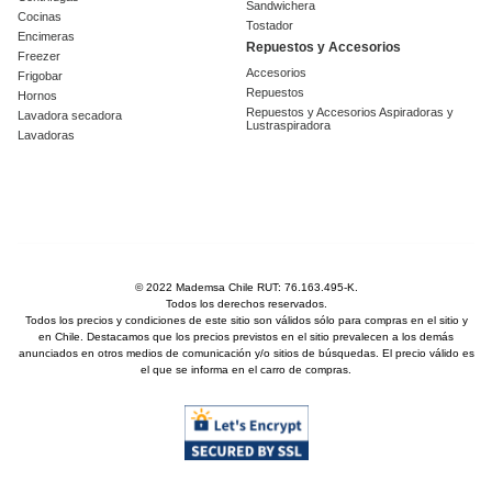
Sandwichera
Cocinas
Tostador
Encimeras
Repuestos y Accesorios
Freezer
Accesorios
Frigobar
Repuestos
Hornos
Repuestos y Accesorios Aspiradoras y
Lavadora secadora
Lustraspiradora
Lavadoras
© 2022 Mademsa Chile RUT: 76.163.495-K.
Todos los derechos reservados.
Todos los precios y condiciones de este sitio son válidos sólo para compras en el sitio y
en Chile. Destacamos que los precios previstos en el sitio prevalecen a los demás
anunciados en otros medios de comunicación y/o sitios de búsquedas. El precio válido es
el que se informa en el carro de compras.