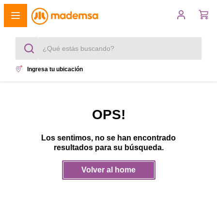
¿Qué estás buscando?
Ingresa tu ubicación
Términos más buscados
1
.
cocina 4 platos
OPS!
2
.
lavadora
Los sentimos, no se han encontrado
3
.
refrigerador
resultados para su búsqueda.
4
.
secadora
Volver al home
5
.
cocina 5 platos