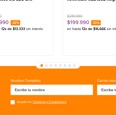
0
$
289
.
990
990
$
199
.
990
-
42%
-
31%
a
12
x de
$
13
.
333
sin interés
en hasta
12
x de
$
16
.
666
sin in
Nombre Completo
Correo elec
Acepto los
Términos y Condiciones