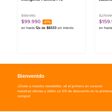
$
189
.
990
$
279
.
99
$
99
.
990
$
159
.
-
47%
en hasta
12
x de
$
8333
sin interés
en hast
Bienvenido
¡Únete a nuestro newsletter, sé el primero en conocer
nuestras ofertas y obtén un 5% de descuento en tu primera
compra!