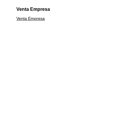
Venta Empresa
Venta Empresa
Calefacción
Lavavajillas
Línea Blanca
Calefont
Estufas
Campanas
Termos
Centrifugas
Garantía Extendida
Cocinas