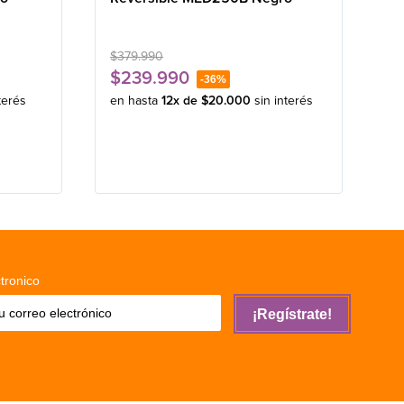
$
379
.
990
$
239
.
990
-
36%
terés
en hasta
12
x de
$
20
.
000
sin interés
tronico
¡Regístrate!