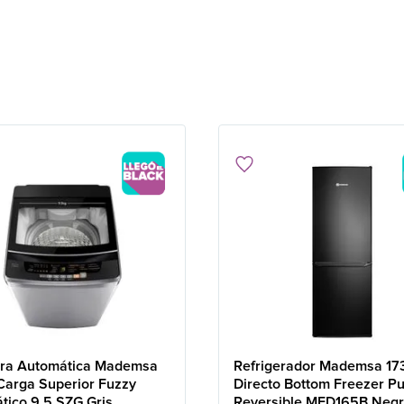
ra Automática Mademsa
Refrigerador Mademsa 173
Carga Superior Fuzzy
Directo Bottom Freezer Pu
tico 9,5 SZG Gris
Reversible MED165B Neg