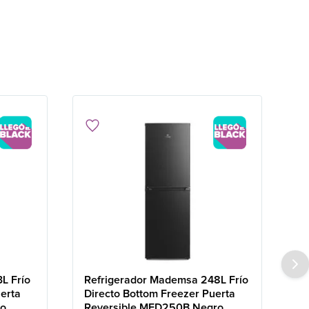
L Frío
Refrigerador Mademsa 248L Frío
erta
Directo Bottom Freezer Puerta
ro
Reversible MED250B Negro