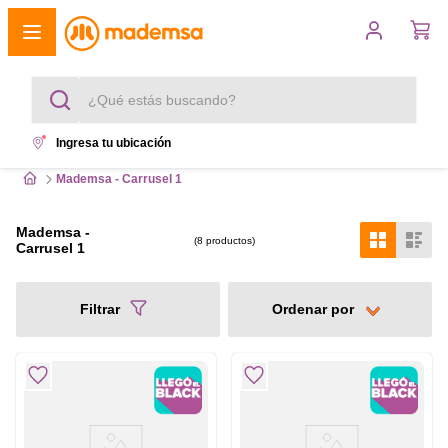
¿Qué estás buscando?
Ingresa tu ubicación
Términos más buscados
Mademsa - Carrusel 1
1
.
cocina 4 platos
Mademsa -
8
productos
Carrusel 1
2
.
lavadora
3
.
refrigerador
Filtrar
4
.
secadora
5
.
cocina 5 platos