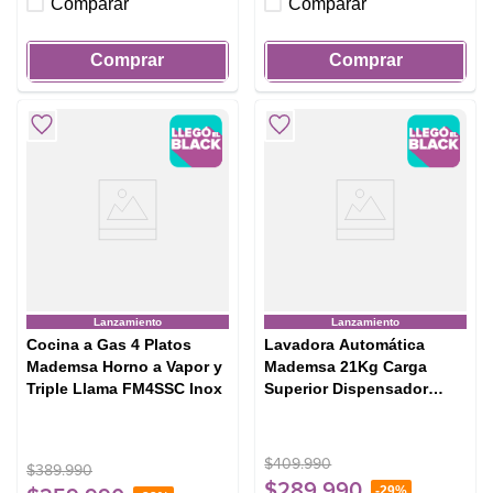
Comparar
Comparar
Comprar
Comprar
Lanzamiento
Lanzamiento
Cocina a Gas 4 Platos
Lavadora Automática
Mademsa Horno a Vapor y
Mademsa 21Kg Carga
Triple Llama FM4SSC Inox
Superior Dispensador
Easy&Clean MDWMT21O
Ónix
$
409
.
990
$
389
.
990
$
289
.
990
-
29%