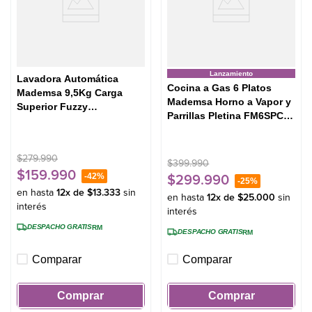
Lanzamiento
Lavadora Automática
Cocina a Gas 6 Platos
Mademsa 9,5Kg Carga
Mademsa Horno a Vapor y
Superior Fuzzy
Parrillas Pletina FM6SPC
Automático 9,5 SZG Gris
Negra
$
279
.
990
$
399
.
990
$
159
.
990
-
42%
$
299
.
990
-
25%
en hasta
12
x de
$
13
.
333
sin
en hasta
12
x de
$
25
.
000
sin
interés
interés
DESPACHO GRATIS
RM
DESPACHO GRATIS
RM
Comparar
Comparar
Comprar
Comprar