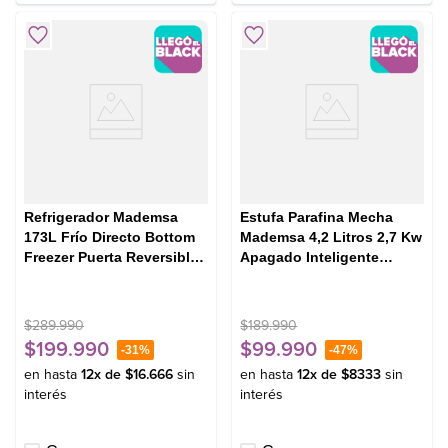
Refrigerador Mademsa
Estufa Parafina Mecha
173L Frío Directo Bottom
Mademsa 4,2 Litros 2,7 Kw
Freezer Puerta Reversible
Apagado Inteligente
MED165B Negro
Fiamma Pro
$
289
.
990
$
189
.
990
$
199
.
990
$
99
.
990
-
31%
-
47%
en hasta
12
x de
$
16
.
666
sin
en hasta
12
x de
$
8333
sin
interés
interés