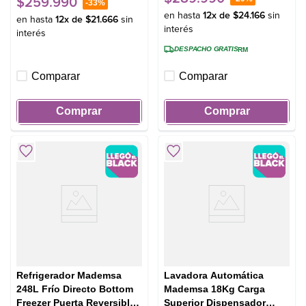
$
259
.
990
-
33%
en hasta
12
x de
$
24
.
166
sin
en hasta
12
x de
$
21
.
666
sin
interés
interés
DESPACHO GRATIS
RM
Comparar
Comparar
Comprar
Comprar
Refrigerador Mademsa
Lavadora Automática
248L Frío Directo Bottom
Mademsa 18Kg Carga
Freezer Puerta Reversible
Superior Dispensador