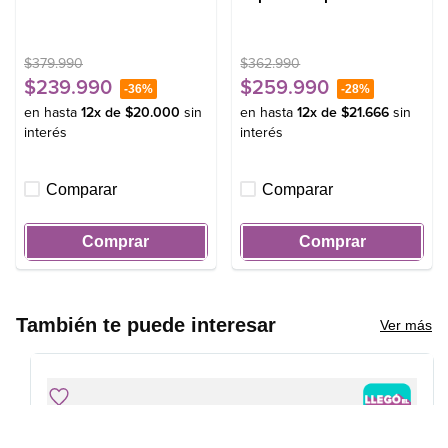
MED250B Negro
Disolución Máxima 18 SZG
Gris
$
379
.
990
$
362
.
990
$
239
.
990
$
259
.
990
-
36%
-
28%
en hasta
12
x de
$
20
.
000
sin
en hasta
12
x de
$
21
.
666
sin
interés
interés
Comparar
Comparar
Comprar
Comprar
También te puede interesar
Ver más