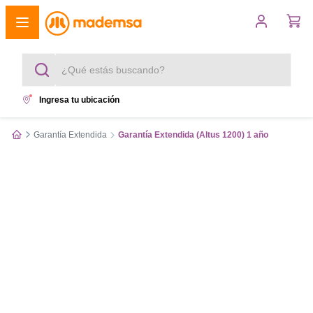
¿Qué estás buscando?
Ingresa tu ubicación
Términos más buscados
Garantía Extendida
Garantía Extendida (Altus 1200) 1 año
1
.
cocina 4 platos
2
.
lavadora
3
.
refrigerador
4
.
secadora
5
.
cocina 5 platos