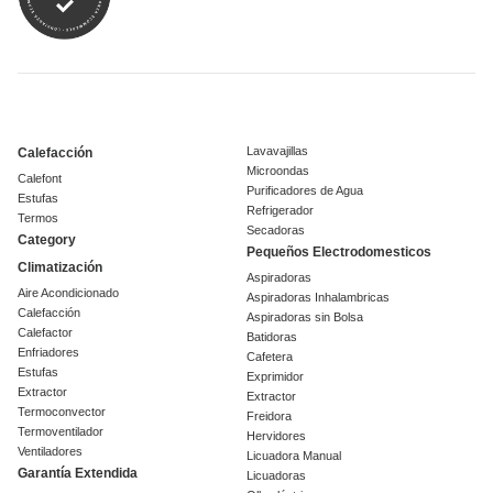
Lavavajillas
Calefacción
Microondas
Calefont
Purificadores de Agua
Estufas
Refrigerador
Termos
Secadoras
Category
Pequeños Electrodomesticos
Climatización
Aspiradoras
Aire Acondicionado
Aspiradoras Inhalambricas
Calefacción
Aspiradoras sin Bolsa
Calefactor
Batidoras
Enfriadores
Cafetera
Estufas
Exprimidor
Extractor
Extractor
Termoconvector
Freidora
Termoventilador
Hervidores
Ventiladores
Licuadora Manual
Garantía Extendida
Licuadoras