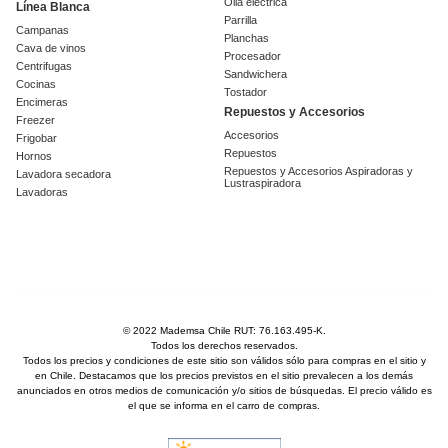
Olla eléctrica
Línea Blanca
Parrilla
Campanas
Planchas
Cava de vinos
Procesador
Centrifugas
Sandwichera
Cocinas
Tostador
Encimeras
Repuestos y Accesorios
Freezer
Accesorios
Frigobar
Repuestos
Hornos
Repuestos y Accesorios Aspiradoras y
Lavadora secadora
Lustraspiradora
Lavadoras
© 2022 Mademsa Chile RUT: 76.163.495-K.
Todos los derechos reservados.
Todos los precios y condiciones de este sitio son válidos sólo para compras en el sitio y
en Chile. Destacamos que los precios previstos en el sitio prevalecen a los demás
anunciados en otros medios de comunicación y/o sitios de búsquedas. El precio válido es
el que se informa en el carro de compras.