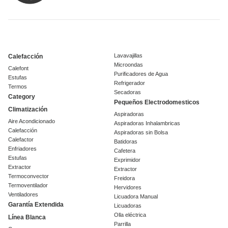
Lavavajillas
Calefacción
Microondas
Calefont
Purificadores de Agua
Estufas
Refrigerador
Termos
Secadoras
Category
Pequeños Electrodomesticos
Climatización
Aspiradoras
Aire Acondicionado
Aspiradoras Inhalambricas
Calefacción
Aspiradoras sin Bolsa
Calefactor
Batidoras
Enfriadores
Cafetera
Estufas
Exprimidor
Extractor
Extractor
Termoconvector
Freidora
Termoventilador
Hervidores
Ventiladores
Licuadora Manual
Garantía Extendida
Licuadoras
Olla eléctrica
Línea Blanca
Parrilla