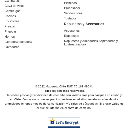
Campanas
Planchas
Cava de vinos
Procesador
Centrifugas
Sandwichera
Cocinas
Tostador
Encimeras
Repuestos y Accesorios
Freezer
Accesorios
Frigobar
Repuestos
Hornos
Repuestos y Accesorios Aspiradoras y
Lavadora secadora
Lustraspiradora
Lavadoras
© 2022 Mademsa Chile RUT: 76.163.495-K.
Todos los derechos reservados.
Todos los precios y condiciones de este sitio son válidos sólo para compras en el sitio y
en Chile. Destacamos que los precios previstos en el sitio prevalecen a los demás
anunciados en otros medios de comunicación y/o sitios de búsquedas. El precio válido es
el que se informa en el carro de compras.