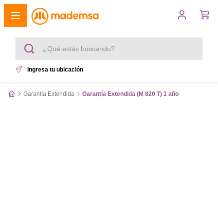
¿Qué estás buscando?
Ingresa tu ubicación
Términos más buscados
Garantía Extendida
Garantía Extendida (M 820 T) 1 año
1
.
cocina 4 platos
2
.
lavadora
3
.
refrigerador
4
.
secadora
5
.
cocina 5 platos