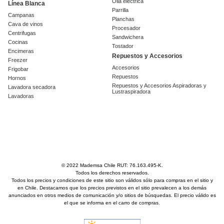
Olla eléctrica
Línea Blanca
Parrilla
Campanas
Planchas
Cava de vinos
Procesador
Centrifugas
Sandwichera
Cocinas
Tostador
Encimeras
Repuestos y Accesorios
Freezer
Accesorios
Frigobar
Repuestos
Hornos
Repuestos y Accesorios Aspiradoras y
Lavadora secadora
Lustraspiradora
Lavadoras
© 2022 Mademsa Chile RUT: 76.163.495-K.
Todos los derechos reservados.
Todos los precios y condiciones de este sitio son válidos sólo para compras en el sitio y
en Chile. Destacamos que los precios previstos en el sitio prevalecen a los demás
anunciados en otros medios de comunicación y/o sitios de búsquedas. El precio válido es
el que se informa en el carro de compras.