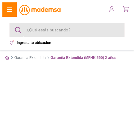
¿Qué estás buscando?
Ingresa tu ubicación
Términos más buscados
Garantía Extendida
Garantía Extendida (MFHK 590) 2 años
1
.
cocina 4 platos
2
.
lavadora
3
.
refrigerador
4
.
secadora
5
.
cocina 5 platos