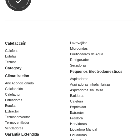
Lavavajillas
Calefacción
Microondas
Calefont
Purificadores de Agua
Estufas
Refrigerador
Termos
Secadoras
Category
Pequeños Electrodomesticos
Climatización
Aspiradoras
Aire Acondicionado
Aspiradoras Inhalambricas
Calefacción
Aspiradoras sin Bolsa
Calefactor
Batidoras
Enfriadores
Cafetera
Estufas
Exprimidor
Extractor
Extractor
Termoconvector
Freidora
Termoventilador
Hervidores
Ventiladores
Licuadora Manual
Garantía Extendida
Licuadoras