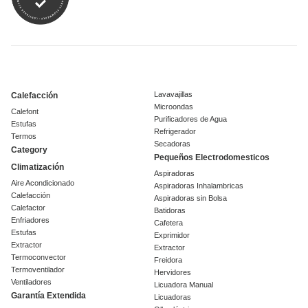
Lavavajillas
Calefacción
Microondas
Calefont
Purificadores de Agua
Estufas
Refrigerador
Termos
Secadoras
Category
Pequeños Electrodomesticos
Climatización
Aspiradoras
Aire Acondicionado
Aspiradoras Inhalambricas
Calefacción
Aspiradoras sin Bolsa
Calefactor
Batidoras
Enfriadores
Cafetera
Estufas
Exprimidor
Extractor
Extractor
Termoconvector
Freidora
Termoventilador
Hervidores
Ventiladores
Licuadora Manual
Garantía Extendida
Licuadoras