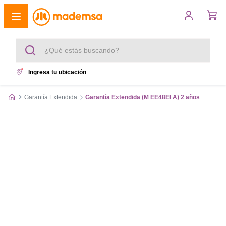
¿Qué estás buscando?
Ingresa tu ubicación
Términos más buscados
Garantía Extendida
Garantía Extendida (M EE48EI A) 2 años
1
.
cocina 4 platos
2
.
lavadora
3
.
refrigerador
4
.
secadora
5
.
cocina 5 platos