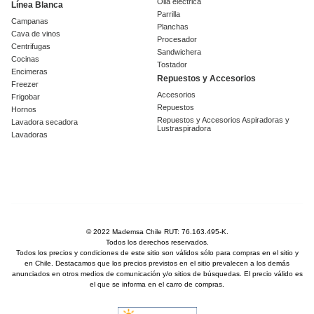
Olla eléctrica
Línea Blanca
Parrilla
Campanas
Planchas
Cava de vinos
Procesador
Centrifugas
Sandwichera
Cocinas
Tostador
Encimeras
Repuestos y Accesorios
Freezer
Accesorios
Frigobar
Repuestos
Hornos
Repuestos y Accesorios Aspiradoras y
Lavadora secadora
Lustraspiradora
Lavadoras
© 2022 Mademsa Chile RUT: 76.163.495-K.
Todos los derechos reservados.
Todos los precios y condiciones de este sitio son válidos sólo para compras en el sitio y
en Chile. Destacamos que los precios previstos en el sitio prevalecen a los demás
anunciados en otros medios de comunicación y/o sitios de búsquedas. El precio válido es
el que se informa en el carro de compras.