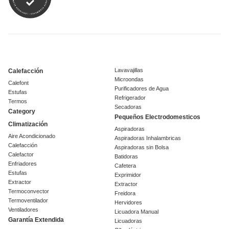
Lavavajillas
Calefacción
Microondas
Calefont
Purificadores de Agua
Estufas
Refrigerador
Termos
Secadoras
Category
Pequeños Electrodomesticos
Climatización
Aspiradoras
Aire Acondicionado
Aspiradoras Inhalambricas
Calefacción
Aspiradoras sin Bolsa
Calefactor
Batidoras
Enfriadores
Cafetera
Estufas
Exprimidor
Extractor
Extractor
Termoconvector
Freidora
Termoventilador
Hervidores
Ventiladores
Licuadora Manual
Garantía Extendida
Licuadoras