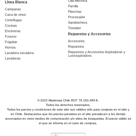
Olla eléctrica
Línea Blanca
Parrilla
Campanas
Planchas
Cava de vinos
Procesador
Centrifugas
Sandwichera
Cocinas
Tostador
Encimeras
Repuestos y Accesorios
Freezer
Accesorios
Frigobar
Repuestos
Hornos
Repuestos y Accesorios Aspiradoras y
Lavadora secadora
Lustraspiradora
Lavadoras
© 2022 Mademsa Chile RUT: 76.163.495-K.
Todos los derechos reservados.
Todos los precios y condiciones de este sitio son válidos sólo para compras en el sitio y
en Chile. Destacamos que los precios previstos en el sitio prevalecen a los demás
anunciados en otros medios de comunicación y/o sitios de búsquedas. El precio válido es
el que se informa en el carro de compras.