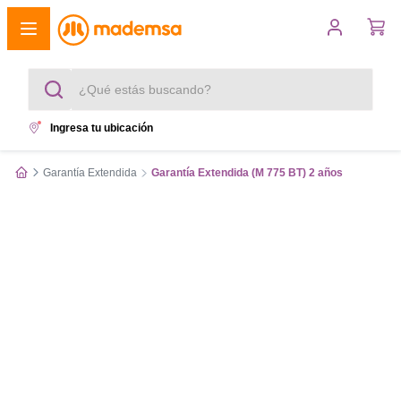
¿Qué estás buscando?
Ingresa tu ubicación
Términos más buscados
Garantía Extendida
Garantía Extendida (M 775 BT) 2 años
1
.
cocina 4 platos
2
.
lavadora
3
.
refrigerador
4
.
secadora
5
.
cocina 5 platos