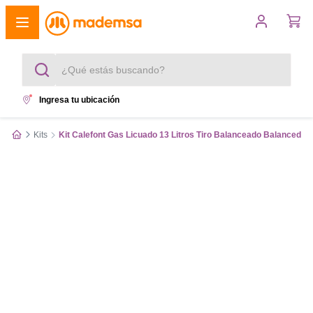
¿Qué estás buscando?
Ingresa tu ubicación
Términos más buscados
Kits
Kit Calefont Gas Licuado 13 Litros Tiro Balanceado Balanced 
1
.
cocina 4 platos
2
.
lavadora
3
.
refrigerador
4
.
secadora
5
.
cocina 5 platos