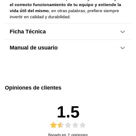
el correcto funcionamiento de tu equipo y extiende la 
vida útil del mismo
, en otras palabras, prefiere siempre 
invertir en calidad y durabilidad.
Ficha Técnica
Manual de usuario
Dimensiones del producto:
sin caja
con caja
570 mm
344 mm
Opiniones de clientes
Alto
Ancho
Manual de Usuario
1.5
168 mm
-
Profundidad
Peso
Basado en
2
opiniones