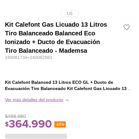
1
/
6
Kit Calefont Gas Licuado 13 Litros
Tiro Balanceado Balanced Eco
Ionizado + Ducto de Evacuación
Tiro Balanceado - Mademsa
240081734+240082983
Kit Calefont Balanced 13 Litros ECO GL + Ducto de
Evacuación Tiro Balanceado
Kit Calefont Gas Licuado 13
Litros Tiro Balanceado Balanced Eco Ionizado + Ducto de
Ver más detalles del producto
Evacuación Tiro Balanceado
Sensor de flujo de agua
Monitorea, a través de sus sensores internos, la existencia de
agua en su calefón y la activación del sistema de encendido de
$
488
.
980
forma segura.
Válvula de gas modulante
Permite controlar el
364
.
990
$
-
25%
consumo de gas de forma eficiente, permitiendo disfrutar de una
temperatura constante durante su uso.
Sistema de seguridad
Sus múltiples sistemas de seguridad garantizan el buen