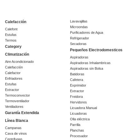
Lavavajillas
Calefacción
Microondas
Calefont
Purificadores de Agua
Estufas
Refrigerador
Termos
Secadoras
Category
Pequeños Electrodomesticos
Climatización
Aspiradoras
Aire Acondicionado
Aspiradoras Inhalambricas
Calefacción
Aspiradoras sin Bolsa
Calefactor
Batidoras
Enfriadores
Cafetera
Estufas
Exprimidor
Extractor
Extractor
Termoconvector
Freidora
Termoventilador
Hervidores
Ventiladores
Licuadora Manual
Garantía Extendida
Licuadoras
Olla eléctrica
Línea Blanca
Parrilla
Campanas
Planchas
Cava de vinos
Procesador
Centrifugas