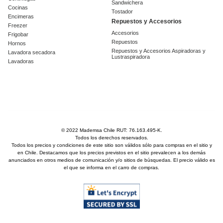
Sandwichera
Cocinas
Tostador
Encimeras
Repuestos y Accesorios
Freezer
Accesorios
Frigobar
Repuestos
Hornos
Repuestos y Accesorios Aspiradoras y
Lavadora secadora
Lustraspiradora
Lavadoras
© 2022 Mademsa Chile RUT: 76.163.495-K.
Todos los derechos reservados.
Todos los precios y condiciones de este sitio son válidos sólo para compras en el sitio y
en Chile. Destacamos que los precios previstos en el sitio prevalecen a los demás
anunciados en otros medios de comunicación y/o sitios de búsquedas. El precio válido es
el que se informa en el carro de compras.