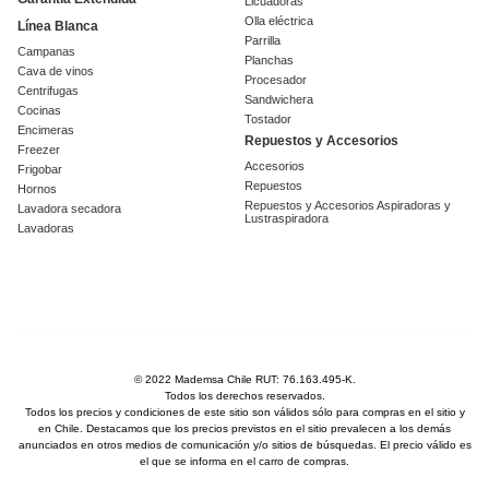
Licuadoras
Olla eléctrica
Línea Blanca
Parrilla
Campanas
Planchas
Cava de vinos
Procesador
Centrifugas
Sandwichera
Cocinas
Tostador
Encimeras
Repuestos y Accesorios
Freezer
Accesorios
Frigobar
Repuestos
Hornos
Repuestos y Accesorios Aspiradoras y
Lavadora secadora
Lustraspiradora
Lavadoras
© 2022 Mademsa Chile RUT: 76.163.495-K.
Todos los derechos reservados.
Todos los precios y condiciones de este sitio son válidos sólo para compras en el sitio y
en Chile. Destacamos que los precios previstos en el sitio prevalecen a los demás
anunciados en otros medios de comunicación y/o sitios de búsquedas. El precio válido es
el que se informa en el carro de compras.