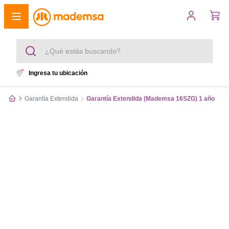
¿Qué estás buscando?
Ingresa tu ubicación
Términos más buscados
Garantía Extendida
Garantía Extendida (Mademsa 16SZG) 1 año
1
.
cocina 4 platos
2
.
lavadora
3
.
refrigerador
4
.
secadora
5
.
cocina 5 platos