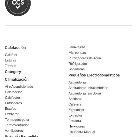
Lavavajillas
Calefacción
Microondas
Calefont
Purificadores de Agua
Estufas
Refrigerador
Termos
Secadoras
Category
Pequeños Electrodomesticos
Climatización
Aspiradoras
Aire Acondicionado
Aspiradoras Inhalambricas
Calefacción
Aspiradoras sin Bolsa
Calefactor
Batidoras
Enfriadores
Cafetera
Estufas
Exprimidor
Extractor
Extractor
Termoconvector
Freidora
Termoventilador
Hervidores
Ventiladores
Licuadora Manual
Garantía Extendida