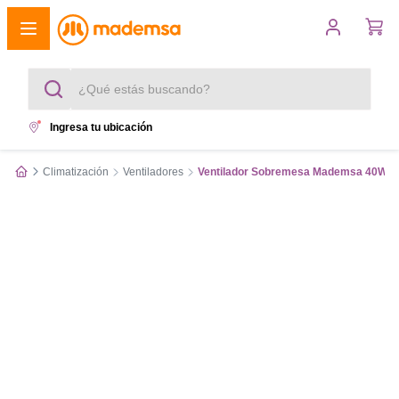
¿Qué estás buscando?
Ingresa tu ubicación
Términos más buscados
Climatización
Ventiladores
Ventilador Sobremesa Mademsa 40W 3 
1
.
cocina 4 platos
2
.
lavadora
3
.
refrigerador
4
.
secadora
5
.
cocina 5 platos