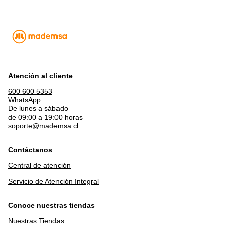
Posee rejilla extraíble lo que
garantiza una fácil limpieza.
¹Resultado obtenido según estudios y
comparaciones que consideran el
uso del AC de 9000 BTU/h por 8h
diarias (30 días/mes), comparando
Atención al cliente
con un enfriador Mademsa DFM16.
600 600 5353
WhatsApp
Duración del bien
4 años
De lunes a sábado
de 09:00 a 19:00 horas
Plazo soporte de
4 años
soporte@mademsa.cl
repuestos
Plazo de soporte técnico
4 años
Contáctanos
Central de atención
Servicio de Atención Integral
Conoce nuestras tiendas
Nuestras Tiendas