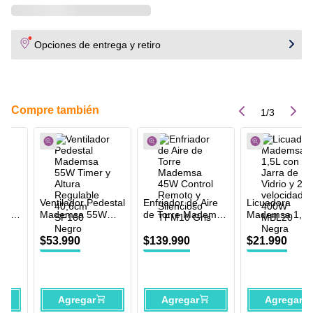
del flujo de aire
puede ser ajustada en 4 posiciones de
inclinación vertical, combinando la su óptima potencia al diámetro
de 40,6 cm de las aspas ofrece un alto rendimiento. Gracias a su
Opciones de entrega y retiro
Sistema oscilante
, que ofrece un movimiento amplio de 90°
hacia los lados, permite ajustar la distribución horizontal del aire
según tus necesidades. ¡Discreto para tu hogar y así de fácil
para mantener limpio, gracias a su rejilla extraíble!
Compre también
1
/
3
Ventilador Pedestal
Enfriador de Aire
Licuadora
L con
Mademsa 55W
de Torre Mademsa
Mademsa 1,5L
o y 2
Timer y Altura
45W Control
Jarra de Vidrio
400W
Regulable 40,6cm
Remoto y
velocidades 4
$
53
.
990
$
139
.
990
$
21
.
990
SF160 Negro
Silencioso TFM10
MBL20 Negra
Gris
Agregar
Agregar
Agregar