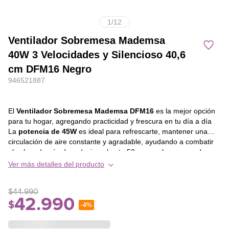
1
/
12
Ventilador Sobremesa Mademsa
40W 3 Velocidades y Silencioso 40,6
cm DFM16 Negro
946521887
El
Ventilador Sobremesa Mademsa DFM16
es la mejor opción
para tu hogar, agregando practicidad y frescura en tu día a día
La
potencia de 45W
es ideal para refrescarte, mantener una
circulación de aire constante y agradable, ayudando a combatir
el calor además de reducir en hasta 53 veces el consumo de
energía¹. El ventilador mesa está diseñado para operar de
Ver más detalles del producto
manera silenciosa
, generando un ruido mínimo que es menor
que de una charla común y no interfiere en la concentración, en
$
44
.
990
el trabajo o en el sueño, garantizando un funcionamiento
42
.
990
tranquilo y eficiente. Ofrece
tres configuraciones de velocidad
.
$
-
4%
Esta versatilidad permite personalizar el flujo de aire según tus
necesidades y preferencias de niveles de frescura. La
dirección