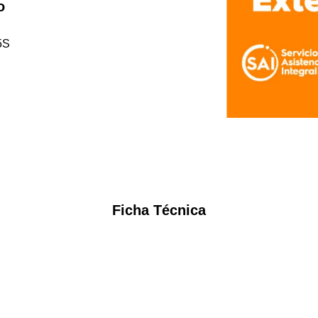
o
5S
Ficha Técnica