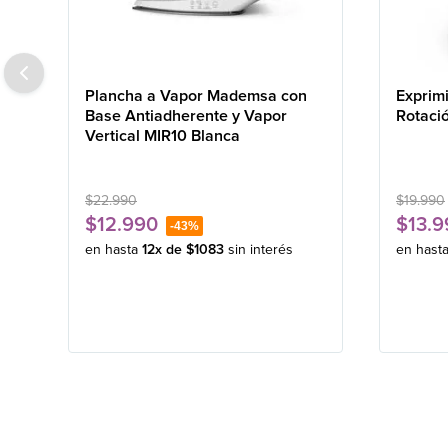
Plancha a Vapor Mademsa con
Exprim
Base Antiadherente y Vapor
Rotaci
Vertical MIR10 Blanca
$
22
.
990
$
19
.
990
$
12
.
990
$
13
.
9
-
43%
en hasta
12
x de
$
1083
sin interés
en hast