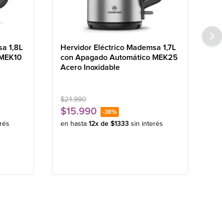
sa 1,8L
Hervidor Eléctrico Mademsa 1,7L
 MEK10
con Apagado Automático MEK25
Acero Inoxidable
$
24
.
990
$
15
.
990
-
36%
erés
en hasta
12
x de
$
1333
sin interés