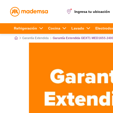
Ingresa tu ubicación
Términos más buscados
Refrigeración
Cocina
Lavado
Electrodo
Garantía Extendida
Garantía Extendida GEXT1 MED165S 24
1
.
cocina 4 platos
2
.
lavadora
3
.
refrigerador
4
.
secadora
5
.
cocina 5 platos