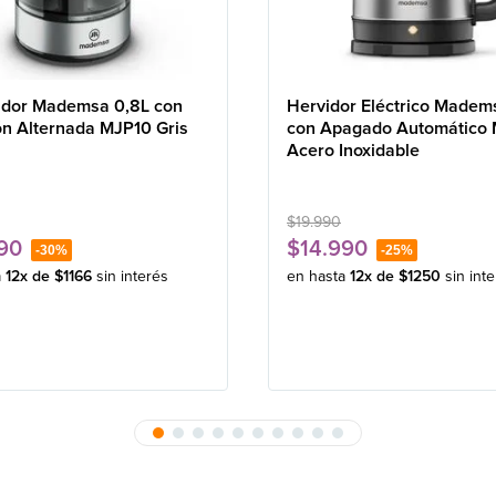
idor Mademsa 0,8L con
Hervidor Eléctrico Madem
ón Alternada MJP10 Gris
con Apagado Automático
Acero Inoxidable
$
19
.
990
90
$
14
.
990
-
30%
-
25%
a
12
x de
$
1166
sin interés
en hasta
12
x de
$
1250
sin int