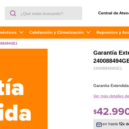
¿Qué estás buscando?
Central de Aten
mésticos
Calefacción y Climatización
Repuestos y Ac
0088494GE1
Garantía Ex
240088494G
240088494GE1
Garantía Extendi
Ver más detalles de
42
.
99
$
en hasta
12
x d