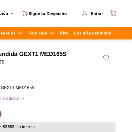
ción
Sigue tu Despacho
Entrar
cesorios
Servicios
Kits
Los más vendidos
tendida GEXT1 MED165S
E1
da GEXT1 MED165S
l producto
0
e
$
3583
sin interés