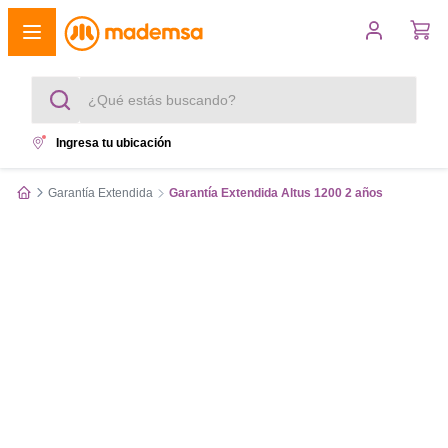
¿Qué estás buscando?
Ingresa tu ubicación
Términos más buscados
Garantía Extendida
Garantía Extendida Altus 1200 2 años
1
.
cocina 4 platos
2
.
lavadora
3
.
refrigerador
4
.
secadora
5
.
cocina 5 platos