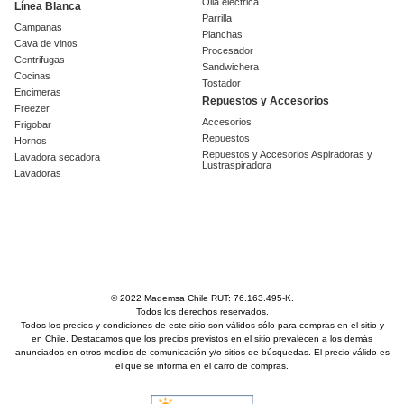
Olla eléctrica
Línea Blanca
Parrilla
Campanas
Planchas
Cava de vinos
Procesador
Centrifugas
Sandwichera
Cocinas
Tostador
Encimeras
Repuestos y Accesorios
Freezer
Accesorios
Frigobar
Repuestos
Hornos
Repuestos y Accesorios Aspiradoras y
Lavadora secadora
Lustraspiradora
Lavadoras
© 2022 Mademsa Chile RUT: 76.163.495-K.
Todos los derechos reservados.
Todos los precios y condiciones de este sitio son válidos sólo para compras en el sitio y
en Chile. Destacamos que los precios previstos en el sitio prevalecen a los demás
anunciados en otros medios de comunicación y/o sitios de búsquedas. El precio válido es
el que se informa en el carro de compras.