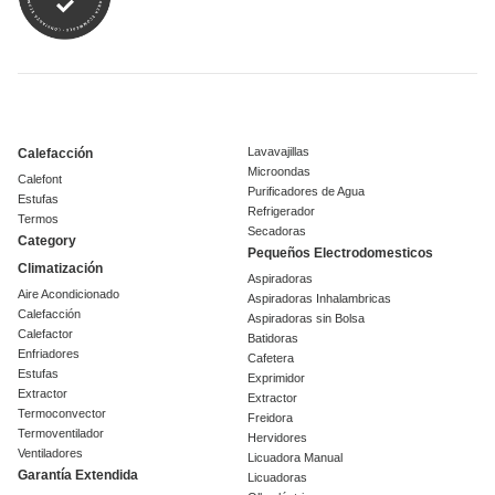
Lavavajillas
Calefacción
Microondas
Calefont
Purificadores de Agua
Estufas
Refrigerador
Termos
Secadoras
Category
Pequeños Electrodomesticos
Climatización
Aspiradoras
Aire Acondicionado
Aspiradoras Inhalambricas
Calefacción
Aspiradoras sin Bolsa
Calefactor
Batidoras
Enfriadores
Cafetera
Estufas
Exprimidor
Extractor
Extractor
Termoconvector
Freidora
Termoventilador
Hervidores
Ventiladores
Licuadora Manual
Garantía Extendida
Licuadoras