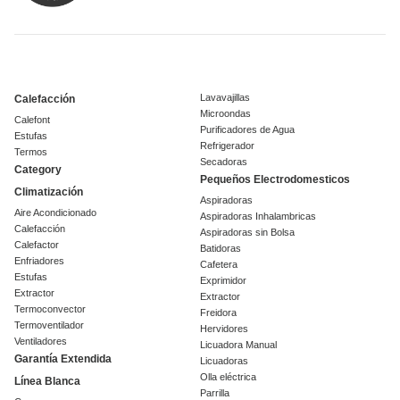
Lavavajillas
Calefacción
Microondas
Calefont
Purificadores de Agua
Estufas
Refrigerador
Termos
Secadoras
Category
Pequeños Electrodomesticos
Climatización
Aspiradoras
Aire Acondicionado
Aspiradoras Inhalambricas
Calefacción
Aspiradoras sin Bolsa
Calefactor
Batidoras
Enfriadores
Cafetera
Estufas
Exprimidor
Extractor
Extractor
Termoconvector
Freidora
Termoventilador
Hervidores
Ventiladores
Licuadora Manual
Garantía Extendida
Licuadoras
Olla eléctrica
Línea Blanca
Parrilla