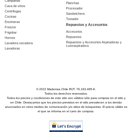
Campanas
Planchas
Cava de vinos
Procesador
Centrifugas
Sandwichera
Cocinas
Tostador
Encimeras
Repuestos y Accesorios
Freezer
Accesorios
Frigobar
Repuestos
Hornos
Repuestos y Accesorios Aspiradoras y
Lavadora secadora
Lustraspiradora
Lavadoras
© 2022 Mademsa Chile RUT: 76.163.495-K.
Todos los derechos reservados.
Todos los precios y condiciones de este sitio son válidos sólo para compras en el sitio y
en Chile. Destacamos que los precios previstos en el sitio prevalecen a los demás
anunciados en otros medios de comunicación y/o sitios de búsquedas. El precio válido es
el que se informa en el carro de compras.