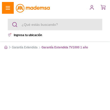
¿Qué estás buscando?
Ingresa tu ubicación
Términos más buscados
Garantía Extendida
Garantía Extendida TV1000 1 año
1
.
cocina 4 platos
2
.
lavadora
3
.
refrigerador
4
.
secadora
5
.
cocina 5 platos