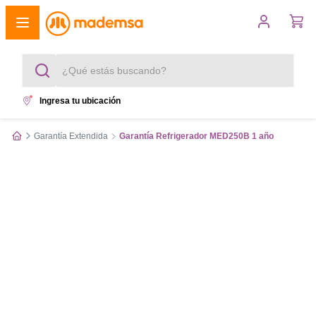
¿Qué estás buscando?
Ingresa tu ubicación
Términos más buscados
Garantía Extendida
Garantía Refrigerador MED250B 1 año
1
.
cocina 4 platos
2
.
lavadora
3
.
refrigerador
4
.
secadora
5
.
cocina 5 platos