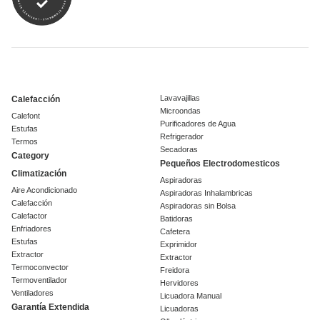
Lavavajillas
Calefacción
Microondas
Calefont
Purificadores de Agua
Estufas
Refrigerador
Termos
Secadoras
Category
Pequeños Electrodomesticos
Climatización
Aspiradoras
Aire Acondicionado
Aspiradoras Inhalambricas
Calefacción
Aspiradoras sin Bolsa
Calefactor
Batidoras
Enfriadores
Cafetera
Estufas
Exprimidor
Extractor
Extractor
Termoconvector
Freidora
Termoventilador
Hervidores
Ventiladores
Licuadora Manual
Garantía Extendida
Licuadoras