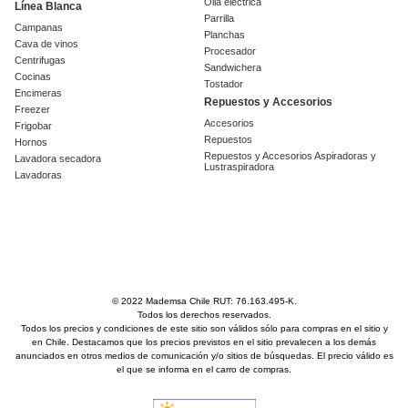
Olla eléctrica
Línea Blanca
Parrilla
Campanas
Planchas
Cava de vinos
Procesador
Centrifugas
Sandwichera
Cocinas
Tostador
Encimeras
Repuestos y Accesorios
Freezer
Accesorios
Frigobar
Repuestos
Hornos
Repuestos y Accesorios Aspiradoras y
Lavadora secadora
Lustraspiradora
Lavadoras
© 2022 Mademsa Chile RUT: 76.163.495-K.
Todos los derechos reservados.
Todos los precios y condiciones de este sitio son válidos sólo para compras en el sitio y
en Chile. Destacamos que los precios previstos en el sitio prevalecen a los demás
anunciados en otros medios de comunicación y/o sitios de búsquedas. El precio válido es
el que se informa en el carro de compras.