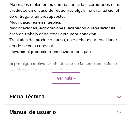
Materiales o elementos que no han sido incorporados en el 
producto, en el caso de requerirse algún material adicional 
se entregará un presupuesto.
Modificaciones en muebles.
Modificaciones, exploraciones, acabados o reparaciones. El 
área de trabajo debe estar apta para conexión
Traslados del producto nuevo, este debe estar en el lugar 
donde se va a conectar
Llevarse el producto reemplazado (antiguo)
Si por algún motivo cliente desiste de la conexión, solo se 
reembolsa el trabajo no realizado, es decir, conexión. Valor 
de la visita no es reembolsable.
Ver más
Garantía Conexión será de 30 días corridos, se 
excluyen de la garantía daños al producto, mal uso, 
Ficha Técnica
intervención, uso distinto al definido por el fabricante.
Manual de usuario
Este producto no tiene manual registrado