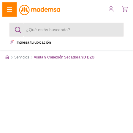
¿Qué estás buscando?
Ingresa tu ubicación
Términos más buscados
Servicios
Visita y Conexión Secadora 9D BZG
1
.
cocina 4 platos
2
.
lavadora
3
.
refrigerador
4
.
secadora
5
.
cocina 5 platos