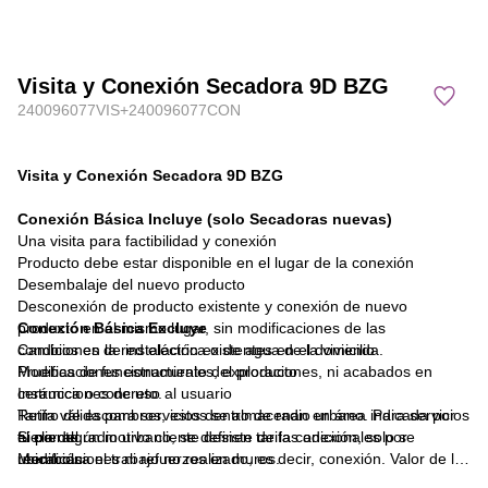
Visita y Conexión Secadora 9D BZG
240096077VIS+240096077CON
Visita y Conexión Secadora 9D BZG
Conexión Básica Incluye (solo Secadoras nuevas)
Una visita para factibilidad y conexión
Producto debe estar disponible en el lugar de la conexión
Desembalaje del nuevo producto
Desconexión de producto existente y conexión de nuevo
producto en el mismo lugar, sin modificaciones de las
Conexión Básica Excluye
condiciones de instalación existentes en el domicilio
Cambios en la red eléctrica o de agua de la vivienda.
Pruebas de funcionamiento del producto
Modificaciones estructurales, exploraciones, ni acabados en
Instrucciones de uso al usuario
cerámica o concreto.
Tarifa válida para servicios dentro de radio urbano. Para servicios
Retiro de escombros, estos se almacenan en área indicada por
fuera del radio urbano, se definen tarifas adicionales por
el cliente.
Si por algún motivo cliente desiste de la conexión, solo se
ubicación.
Modificaciones ni refuerzos en muros.
reembolsa el trabajo no realizado, es decir, conexión. Valor de la
Materiales o elementos que no han sido incorporados en el
visita no es reembolsable.