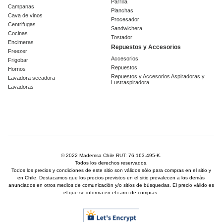
Parrilla
Campanas
Planchas
Cava de vinos
Procesador
Centrifugas
Sandwichera
Cocinas
Tostador
Encimeras
Repuestos y Accesorios
Freezer
Accesorios
Frigobar
Repuestos
Hornos
Repuestos y Accesorios Aspiradoras y
Lavadora secadora
Lustraspiradora
Lavadoras
© 2022 Mademsa Chile RUT: 76.163.495-K.
Todos los derechos reservados.
Todos los precios y condiciones de este sitio son válidos sólo para compras en el sitio y
en Chile. Destacamos que los precios previstos en el sitio prevalecen a los demás
anunciados en otros medios de comunicación y/o sitios de búsquedas. El precio válido es
el que se informa en el carro de compras.