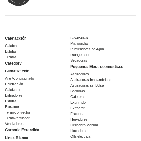
Lavavajillas
Calefacción
Microondas
Calefont
Purificadores de Agua
Estufas
Refrigerador
Termos
Secadoras
Category
Pequeños Electrodomesticos
Climatización
Aspiradoras
Aire Acondicionado
Aspiradoras Inhalambricas
Calefacción
Aspiradoras sin Bolsa
Calefactor
Batidoras
Enfriadores
Cafetera
Estufas
Exprimidor
Extractor
Extractor
Termoconvector
Freidora
Termoventilador
Hervidores
Ventiladores
Licuadora Manual
Garantía Extendida
Licuadoras
Olla eléctrica
Línea Blanca