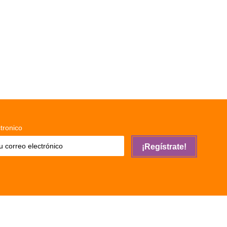
tronico
¡Regístrate!