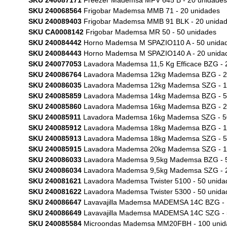
SKU 240087171
Freezer Mademsa MFV 645 B - 20 unidades
SKU 240068564
Frigobar Mademsa MMB 71 - 20 unidades
SKU 240089403
Frigobar Mademsa MMB 91 BLK - 20 unida
SKU CA0008142
Frigobar Mademsa MR 50 - 50 unidades
SKU 240084442
Horno Mademsa M SPAZIO110 A - 50 unida
SKU 240084443
Horno Mademsa M SPAZIO140 A - 20 unida
SKU 240077053
Lavadora Mademsa 11,5 Kg Efficace BZG - 
SKU 240086764
Lavadora Mademsa 12kg Mademsa BZG - 2
SKU 240086035
Lavadora Mademsa 12kg Mademsa SZG - 1
SKU 240085859
Lavadora Mademsa 14kg Mademsa BZG - 5
SKU 240085860
Lavadora Mademsa 16kg Mademsa BZG - 2
SKU 240085911
Lavadora Mademsa 16kg Mademsa SZG - 5
SKU 240085912
Lavadora Mademsa 18kg Mademsa BZG - 1
SKU 240085913
Lavadora Mademsa 18kg Mademsa SZG - 5
SKU 240085915
Lavadora Mademsa 20kg Mademsa SZG - 1
SKU 240086033
Lavadora Mademsa 9,5kg Mademsa BZG - 5
SKU 240086034
Lavadora Mademsa 9,5kg Mademsa SZG - 2
SKU 240081621
Lavadora Mademsa Twister 5100 - 50 unida
SKU 240081622
Lavadora Mademsa Twister 5300 - 50 unida
SKU 240086647
Lavavajilla Mademsa MADEMSA 14C BZG - 
SKU 240086649
Lavavajilla Mademsa MADEMSA 14C SZG - 
SKU 240085584
Microondas Mademsa MM20FBH - 100 unid