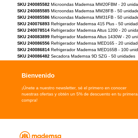
SKU 240085582
Microondas Mademsa MM20FBM - 20 unida
SKU 240085585
Microondas Mademsa MM28FB - 50 unidad
SKU 240085586
Microondas Mademsa MM31FB - 50 unidad
SKU 240076893
Refrigerador Mademsa 415 Plus - 50 unidad
SKU 240078514
Refrigerador Mademsa Altus 1200 - 20 unid
SKU 240083899
Refrigerador Mademsa Altus 1430W - 20 un
SKU 240086556
Refrigerador Mademsa MED165 - 20 unidad
SKU 240086814
Refrigerador Mademsa MED165B - 100 uni
SKU 240086482
Secadora Mademsa 9D SZG - 50 unidades
Bienvenido
¡Únete a nuestro newsletter, sé el primero en conocer
nuestras ofertas y obtén un 5% de descuento en tu primera
compra!