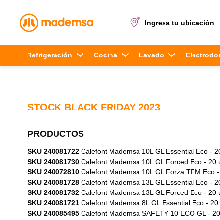
Ingresa tu ubicación
Términos más buscados
Refrigeración
Cocina
Lavado
Electrodo
1
.
cocina 4 platos
2
.
lavadora
STOCK BLACK FRIDAY 2023
3
.
refrigerador
PRODUCTOS
4
.
secadora
SKU 240081722
Calefont Mademsa 10L GL Essential Eco - 2
SKU 240081730
Calefont Mademsa 10L GL Forced Eco - 20 
5
.
cocina 5 platos
SKU 240072810
Calefont Mademsa 10L GL Forza TFM Eco -
SKU 240081728
Calefont Mademsa 13L GL Essential Eco - 2
SKU 240081732
Calefont Mademsa 13L GL Forced Eco - 20 
SKU 240081721
Calefont Mademsa 8L GL Essential Eco - 20
SKU 240085495
Calefont Mademsa SAFETY 10 ECO GL - 20