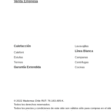
Venta Empresa
Calefacción
Lavavajillas
Línea Blanca
Calefont
Estufas
Campanas
Termos
Centrifugas
Garantía Extendida
Cocinas
© 2022 Mademsa Chile RUT: 76.163.495-K.
Todos los derechos reservados.
Todos los precios y condiciones de este sitio son válidos sólo para compras en el si