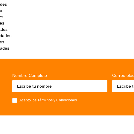
des
es
es
es
ades
idades
es
dades
Nombre Completo
Correo elec
Acepto los
Términos y Condiciones