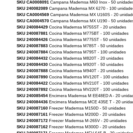
SKU CA0008091
Campana Mademsa M60 Inox - 50 unidade
SKU 240082089
Campana Mademsa MX 6270 - 100 unidade
SKU CA0004569
Campana Mademsa MX U160S - 20 unidad
SKU CA0004570
Campana Mademsa MX U190 - 50 unidade
SKU 240084429
Cocina Mademsa M755ST - 20 unidades
SKU 240087881
Cocina Mademsa M775BT - 100 unidades
SKU 240084426
Cocina Mademsa M775ST - 50 unidades
SKU 240087883
Cocina Mademsa M785T - 50 unidades
SKU 240087884
Cocina Mademsa M795T - 100 unidades
SKU 240084432
Cocina Mademsa M820T - 20 unidades
SKU 240084430
Cocina Mademsa M920T - 50 unidades
SKU 240087888
Cocina Mademsa M940T - 20 unidades
SKU 240087890
Cocina Mademsa MV120T - 100 unidades
SKU 240084422
Cocina Mademsa MV210T - 100 unidades
SKU 240087892
Cocina Mademsa MV220T - 100 unidades
SKU 240085454
Encimera Mademsa M EE48ED A - 20 unida
SKU 240084436
Encimera Mademsa MCE 435E T - 20 unida
SKU 240087160
Freezer Mademsa M150D - 50 unidades
SKU 240087161
Freezer Mademsa M200D - 20 unidades
SKU 240087172
Freezer Mademsa M-265V - 20 unidades
SKU 240087162
Freezer Mademsa M300D - 20 unidades