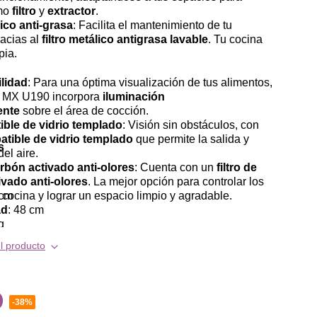
omo
filtro
y
extractor
.
lico anti-grasa
: Facilita el mantenimiento de tu
acias al
filtro metálico antigrasa lavable
. Tu cocina
pia.
ilidad
: Para una óptima visualización de tus alimentos,
 MX U190 incorpora
iluminación
ente
sobre el área de cocción.
ible de vidrio templado
: Visión sin obstáculos, con
batible de vidrio templado
que permite la salida y
s
del aire.
arbón activado anti-olores
: Cuenta con un
filtro de
ivado anti-olores
. La mejor opción para controlar los
 cocina y lograr un espacio limpio y agradable.
 cm
ad
: 48 cm
g
l producto
0
-
38%