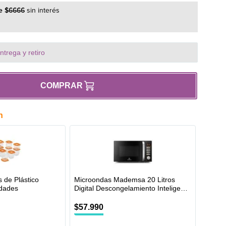
e
$
6666
sin interés
trega y retiro
COMPRAR
n
 de Plástico
Microondas Mademsa 20 Litros
dades
Digital Descongelamiento Inteligente
MM20FBH Negro
$
57
.
990