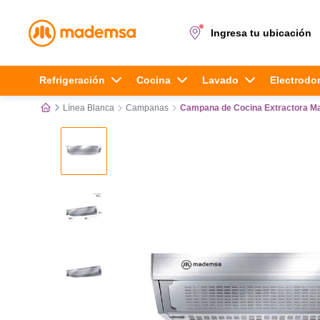
Ingresa tu ubicación
Términos más buscados
Refrigeración
Cocina
Lavado
Electrodo
Línea Blanca
Campanas
Campana de Cocina Extractora M
1
.
cocina 4 platos
2
.
lavadora
3
.
refrigerador
4
.
secadora
5
.
cocina 5 platos