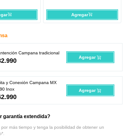
egar
Agregar
msa
ntención Campana tradicional
Agregar
32
.
990
sita y Conexión Campana MX
90 Inox
Agregar
42
.
990
 garantía extendida?
 por más tiempo y tenga la posibilidad de obtener un
o*.