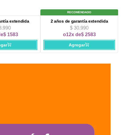
RECOMENDADO
antía extendida
2 años
de garantía extendida
8.990
$ 30.990
de
$ 1583
o
12x de
$ 2583
egar
Agregar