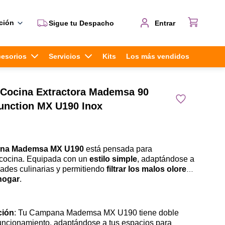
ción
Sigue tu Despacho
Entrar
cesorios
Servicios
Kits
Los más vendidos
Cocina Extractora Mademsa 90
unction MX U190 Inox
na Mademsa MX U190
está pensada para
cocina. Equipada con un
estilo simple
, adaptándose a
dades culinarias y permitiendo
filtrar los malos olores
,
 hogar
.
ción
: Tu Campana Mademsa MX U190 tiene doble
uncionamiento, adaptándose a tus espacios para