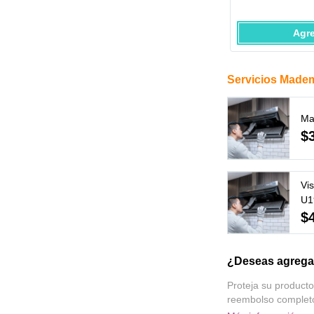
Agr
Servicios Made
Ma
$
Vi
U1
$
¿Deseas agregar
Proteja su producto
reembolso complet