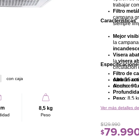
trabajar c
Filtro metá
campana gr
Características
siempre lim
Mejor visib
la campana
incandesc
Visera abat
la
visera a
Especificacione
circulación 
Filtro de c
con caja
carbón act
Alto
: 15 cm
olores en tu
Ancho
: 90
Profundid
Peso
: 8,5 k
Ver más detalles de
cm
8,5 kg
didad
Peso
$
129
.
990
79
.
99
$