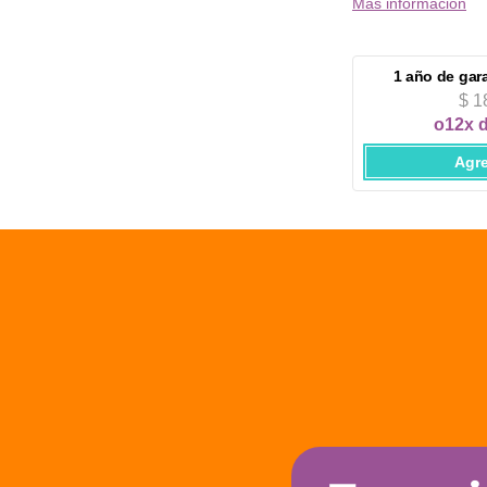
Más información
1 año
de gar
$ 1
o
12x 
Agr