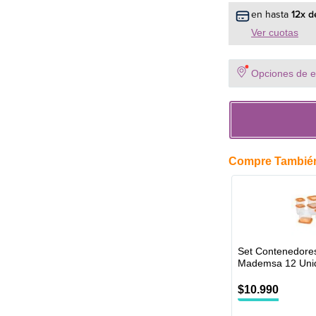
en hasta
12
x d
Ver cuotas
Opciones de en
Compre Tambié
Set Contenedores
Mademsa 12 Uni
$
10
.
990