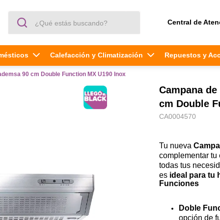
¿Qué estás buscando?
Central de Aten
mésticos
Calefacción y Climatización
Repuestos y Ac
ademsa 90 cm Double Function MX U190 Inox
Campana de 
cm Double F
CA0004570
Tu nueva
Campa
complementar tu 
todas tus necesi
es
ideal para tu
Funciones
Doble Fun
opción de f