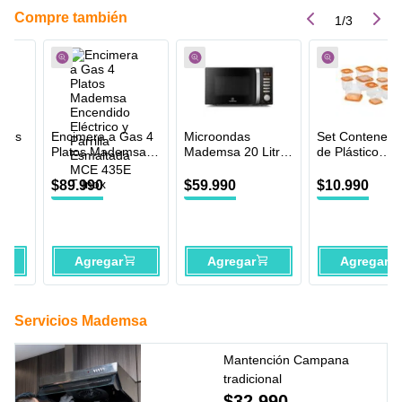
Compre también
1
/
3
ores
Encimera a Gas 4
Microondas
Set Contenedo
Platos Mademsa
Mademsa 20 Litros
de Plástico
Encendido
Digital
Mademsa 12
Eléctrico y Parrilla
Descongelamiento
Unidades
$
89
.
990
$
59
.
990
$
10
.
990
Esmaltada MCE
Inteligente
435E T Inox
MM20FBH Negro
Agregar
Agregar
Agregar
Servicios Mademsa
Mantención Campana
tradicional
$
32
.
990