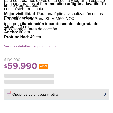
para controlar los olores en tu cocina y lograr un espacio
campana gracias al
filtro metálico antigrasa lavable
. Tu
limpio y agradable.
cocina siempre limpia.
Mejor visibilidad
: Para una óptima visualización de tus
Especificaciones
alimentos, la campana SLIM M60 INOX
incorpora
iluminación incandescente integrada de
Altura
: 13 cm
40W
sobre el área de cocción.
Ancho
: 60 cm
Profundidad
: 49 cm
Peso
: 6 kg
Ver más detalles del producto
$
109
.
990
59
.
990
$
-
45%
Opciones de entrega y retiro