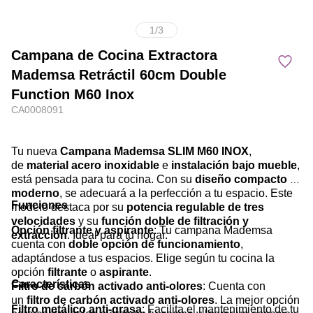
1
/
3
Campana de Cocina Extractora
Mademsa Retráctil 60cm Double
Function M60 Inox
CA0008091
Tu nueva
Campana Mademsa SLIM M60 INOX
,
de
material acero inoxidable
e
instalación bajo mueble
,
está pensada para tu cocina. Con su
diseño compacto y
moderno
, se adecuará a la perfección a tu espacio. Este
Funciones
modelo destaca por su
potencia regulable de tres
velocidades
y su
función doble de filtración y
Opción filtrante y aspirante
: Tu campana Mademsa
extracción
. Ideal para tu hogar.
cuenta con
doble opción de funcionamiento
,
adaptándose a tus espacios. Elige según tu cocina la
opción
filtrante
o
aspirante
.
Características
Filtro de carbón activado anti-olores
: Cuenta con
un
filtro de carbón activado anti-olores
. La mejor opción
Filtro metálico anti-grasa
: Facilita el mantenimiento de tu