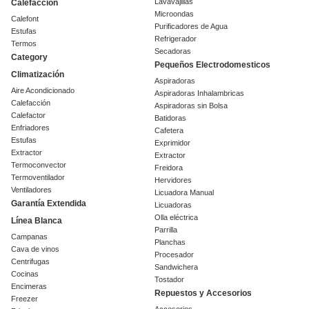
Lavavajillas
Calefacción
Microondas
Calefont
Purificadores de Agua
Estufas
Refrigerador
Termos
Secadoras
Category
Pequeños Electrodomesticos
Climatización
Aspiradoras
Aire Acondicionado
Aspiradoras Inhalambricas
Calefacción
Aspiradoras sin Bolsa
Calefactor
Batidoras
Enfriadores
Cafetera
Estufas
Exprimidor
Extractor
Extractor
Termoconvector
Freidora
Termoventilador
Hervidores
Ventiladores
Licuadora Manual
Garantía Extendida
Licuadoras
Olla eléctrica
Línea Blanca
Parrilla
Campanas
Planchas
Cava de vinos
Procesador
Centrifugas
Sandwichera
Cocinas
Tostador
Encimeras
Repuestos y Accesorios
Freezer
Accesorios