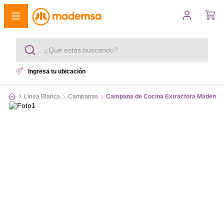
¿Qué estás buscando?
Ingresa tu ubicación
Términos más buscados
Línea Blanca
Campanas
Campana de Cocina Extractora Mademsa 
1
.
cocina 4 platos
2
.
lavadora
3
.
refrigerador
4
.
secadora
5
.
cocina 5 platos