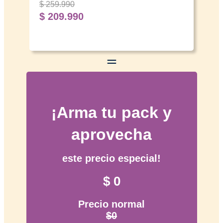
Potencia de cada lámpara
$ 259.990
20W
(Watt)
$ 209.990
Filtro
Sí
Indicador de saturación de
No
los filtros
Función Filtrante
Sí
Función Extractor
Sí
Campana retráctil
¡Arma tu pack y
Capacidad de aspiración
210m3/hr. Función filtrante y
aprovecha
aspirante. Potencia motor
198 W 1 lámpara de 20W
Features
Filtro antigrasa de aluminio.
este precio especial!
Filtro antiolores de carbón
activo incluido el que debe
$ 0
retirarse en caso de
utilizarse en su función
aspirante
Precio normal
$0
Frecuencia (Hertz)
50 Hz